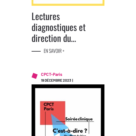
Lectures
diagnostiques et
direction du
traitement au CPCT-
EN SAVOIR +
Paris
CPCT-Paris
19 DÉCEMBRE 2023 |