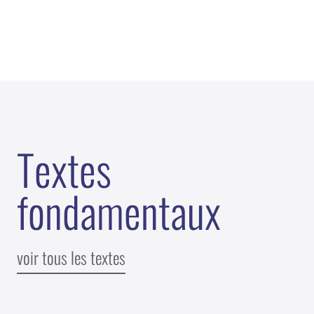
T
e
x
t
e
s
f
o
n
d
a
m
e
n
t
a
u
x
voir tous les textes