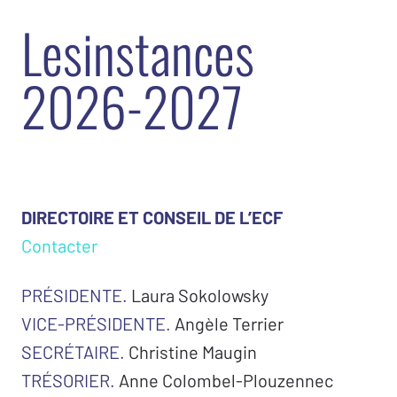
L
e
s
i
n
s
t
a
n
c
e
s
2
0
2
6
-
2
0
2
7
DIRECTOIRE ET CONSEIL DE L’ECF
Contacter
PRÉSIDENTE.
Laura Sokolowsky
VICE-PRÉSIDENTE.
Angèle Terrier
SECRÉTAIRE.
Christine Maugin
TRÉSORIER.
Anne Colombel-Plouzennec