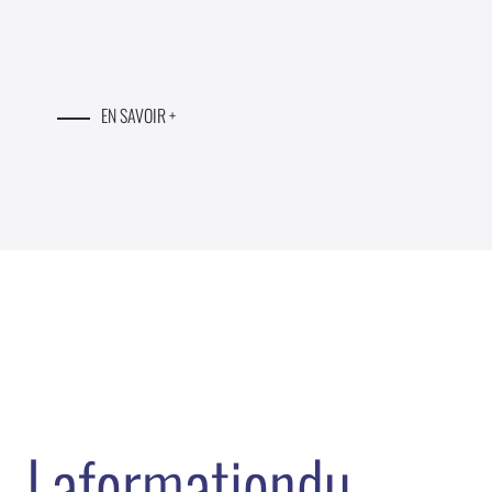
EN SAVOIR +
L
a
f
o
r
m
a
t
i
o
n
d
u