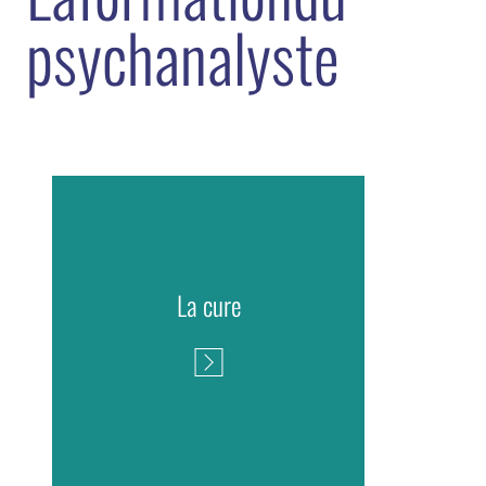
p
s
y
c
h
a
n
a
l
y
s
t
e
La cure