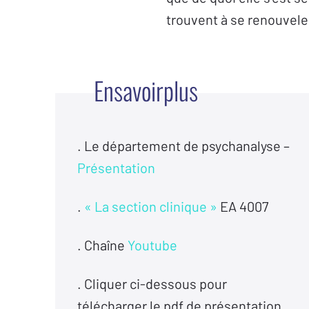
trouvent à se renouveler
E
n
s
a
v
o
i
r
p
l
u
s
. Le département de psychanalyse –
Présentation
.
« La section clinique »
EA 4007
. Chaîne
Youtube
. Cliquer ci-dessous pour
télécharger le pdf de présentation.