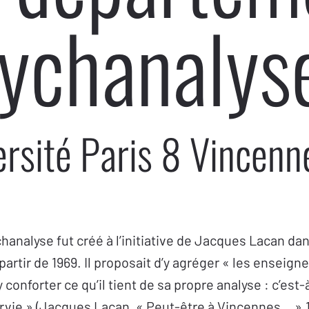
ychanalys
ersité Paris 8 Vincenn
nalyse fut créé à l’initiative de Jacques Lacan dans
artir de 1969. Il proposait d’y agréger « les enseig
 conforter ce qu’il tient de sa propre analyse : c’est-à
ervie » (Jacques Lacan, « Peut-être à Vincennes… »,19