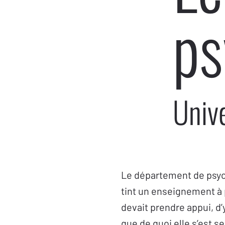
ps
Univ
Le département de psycha
tint un enseignement à p
devait prendre appui, d’y
que de quoi elle s’est s