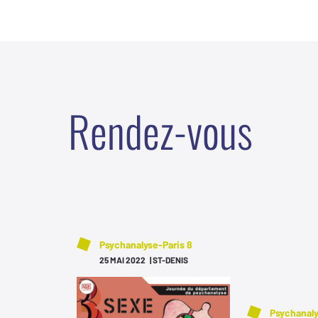
R
e
n
d
e
z
-
v
o
u
s
Psychanalyse-Paris 8
25 MAI 2022 | ST-DENIS
Psychanaly