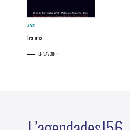
J43
Trauma
EN SAVOIR +
L
’
a
g
e
n
d
a
d
e
s
J
5
6