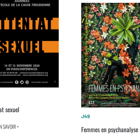
at sexuel
J49
N SAVOIR +
Femmes en psychanalyse