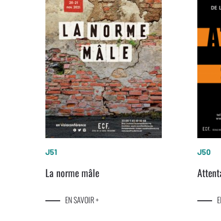
J51
J50
La norme mâle
Attent
EN SAVOIR +
E