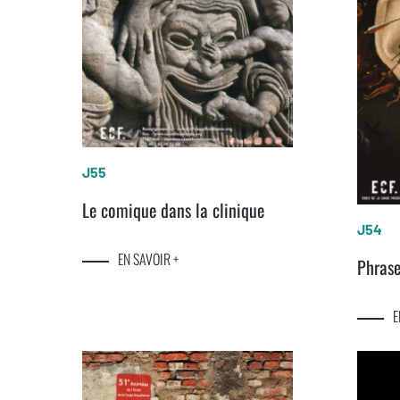
J55
Le comique dans la clinique
J54
EN SAVOIR +
Phras
E