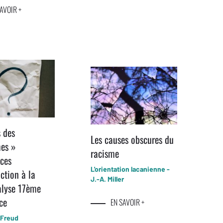
AVOIR +
s des
Les causes obscures du
es »
racisme
ces
L'orientation lacanienne -
ction à la
J.-A. Miller
alyse 17ème
ce
EN SAVOIR +
 Freud