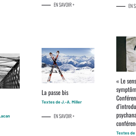
EN SAVOIR +
EN S
« Le sen
symptôm
La passe bis
Conféren
Textes de J.-A. Miller
d’introdu
psychan
EN SAVOIR +
Lacan
conféren
Textes de