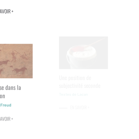
AVOIR +
Une position de
subjectivité seconde
se dans la
ion
Textes de Lacan
 Freud
EN SAVOIR +
AVOIR +