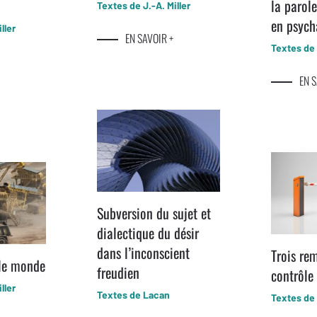
la parol
Textes de J.-A. Miller
en psych
ller
EN SAVOIR +
Textes de
EN S
Subversion du sujet et
dialectique du désir
dans l’inconscient
Trois re
 le monde
freudien
contrôle
ller
Textes de Lacan
Textes de 