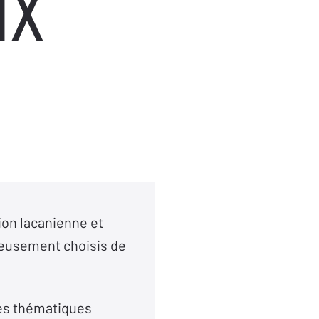
ux
ion lacanienne et
neusement choisis de
tres thématiques