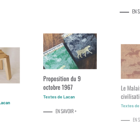
EN S
Proposition du 9
octobre 1967
Le Malai
civilisat
Textes de Lacan
Lacan
Textes de
EN SAVOIR +
EN S