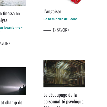
L’angoisse
e finesse en
lyse
Le Séminaire de Lacan
ion lacanienne -
EN SAVOIR +
r
AVOIR +
Le découpage de la
personnalité psychique,
 et champ de
e