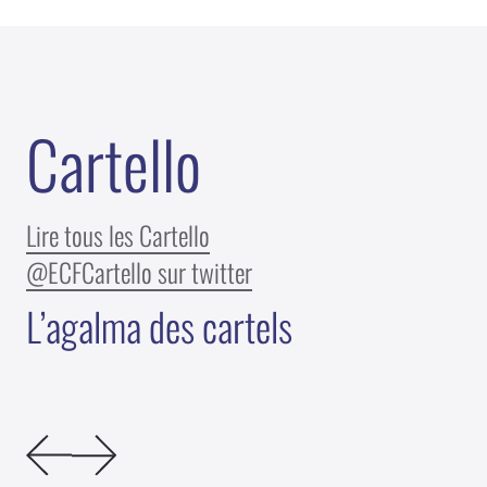
C
a
r
t
e
l
l
o
Lire tous les Cartello
@ECFCartello sur twitter
L’agalma des cartels