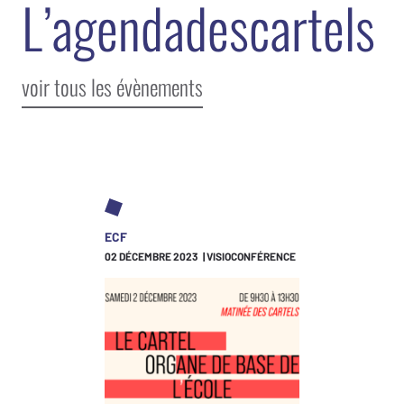
L
’
a
g
e
n
d
a
d
e
s
c
a
r
t
e
l
s
voir tous les évènements
ECF
02 DÉCEMBRE 2023 | VISIOCONFÉRENCE