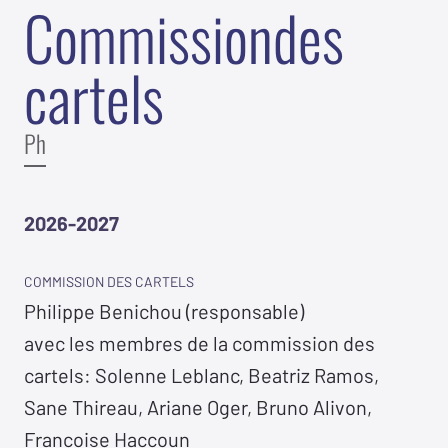
C
o
m
m
i
s
s
i
o
n
d
e
s
c
a
r
t
e
l
s
Ph
2026-2027
commission des cartels
Philippe Benichou (responsable)
avec les membres de la commission des
cartels: Solenne Leblanc, Beatriz Ramos,
Sane Thireau, Ariane Oger, Bruno Alivon,
Francoise Haccoun