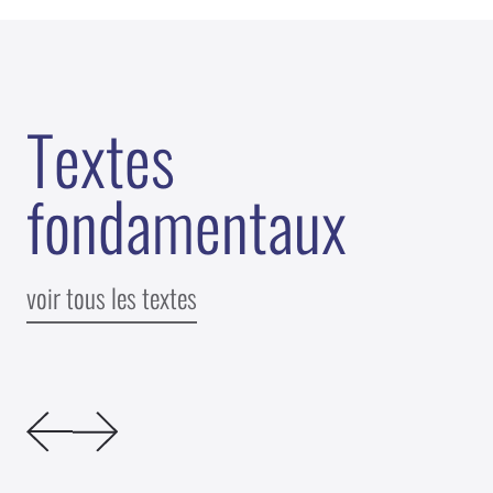
T
e
x
t
e
s
f
o
n
d
a
m
e
n
t
a
u
x
voir tous les textes