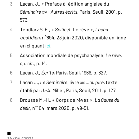
3
Lacan, J., « Préface à l’édition anglaise du
Séminaire
XI
« ,
Autres écrits
, Paris, Seuil, 2001, p.
573.
4
Tendlarz S. E., «
Scilicet.
Le rêve »,
Lacan
quotidien
, n°894, 23 juin 2020, disponible en ligne
en cliquant
ici
.
5
Association mondiale de psychanalyse,
Le rêve,
op. cit
., p. 14.
6
Lacan. J.,
Écrits
, Paris, Seuil, 1966, p. 627.
7
Lacan J.,
Le Séminaire
, livre
xix
…ou pire
, texte
établi par J.-A. Miller, Paris, Seuil, 2011, p. 127.
8
Brousse M.-H., « Corps de rêves »,
La Cause du
désir
, n°104, mars 2020, p. 49-51.
14/04/2021