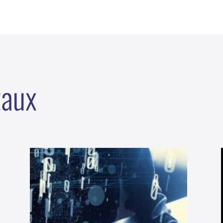
t
a
u
x