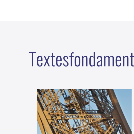
T
e
x
t
e
s
f
o
n
d
a
m
e
n