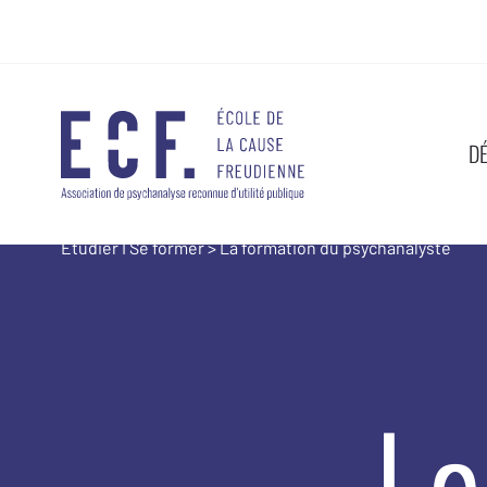
D
Étudier I Se former
>
La formation du psychanalyste
Le