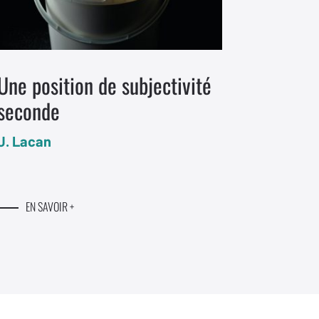
Une position de subjectivité
Trois 
seconde
contrô
J. Lacan
J.-A. Mi
EN SAVOIR +
EN S