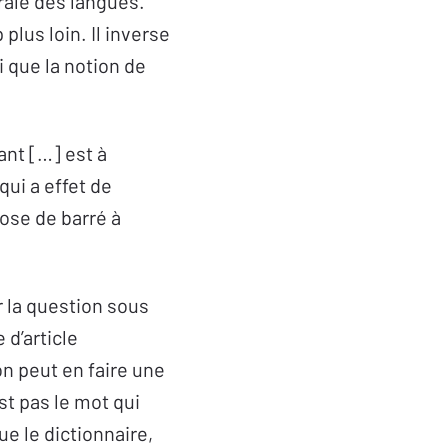
ale des langues.
plus loin. Il inverse
i que la notion de
ant […] est à
qui a effet de
hose de barré à
er la question sous
 d’article
on peut en faire une
st pas le mot qui
ue le dictionnaire,