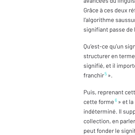
avancées du lingui
Grâce à ces deux réf
l’algorithme saussur
signifiant passe de 
Qu’est-ce qu’un sign
structurer en termes
signifié, et il impo
5
franchir
».
Puis, reprenant cett
6
cette forme
» et la
indéterminé. Il supp
collection, en parl
peut fonder le signif