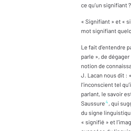
ce qu’un signifiant 
« Signifiant » et « 
mot signifiant quelq
Le fait d’entendre p
parle », de dégager 
notion de connaissan
J. Lacan nous dit :
l’inconscient tel qu’
parlant, le savoir es
4
Saussure
, qui su
du signe linguistiq
« signifié » et l’im