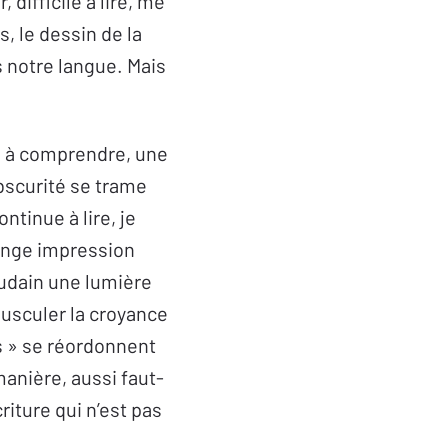
difficile à lire, me
s, le dessin de la
ns notre langue. Mais
ion à comprendre, une
obscurité se trame
ntinue à lire, je
range impression
oudain une lumière
ousculer la croyance
es » se réordonnent
manière, aussi faut-
riture qui n’est pas