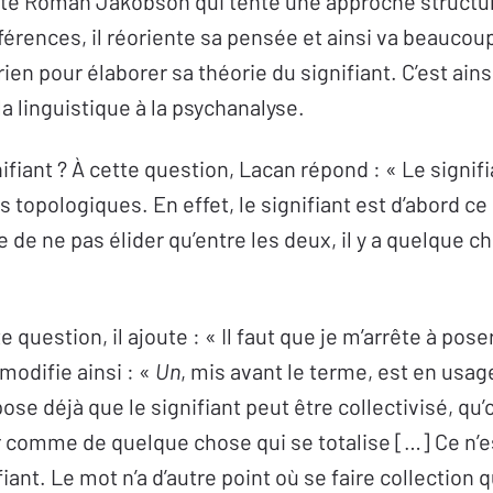
ste Roman Jakobson qui tente une approche structur
érences, il réoriente sa pensée et ainsi va beaucoup 
ien pour élaborer sa théorie du signifiant. C’est ains
la linguistique à la psychanalyse.
ifiant ? À cette question, Lacan répond : « Le signifi
 topologiques. En effet, le signifiant est d’abord ce 
rte de ne pas élider qu’entre les deux, il y a quelque c
e question, il ajoute : « Il faut que je m’arrête à pos
 modifie ainsi : «
Un
, mis avant le terme, est en usage
ose déjà que le signifiant peut être collectivisé, qu’
er comme de quelque chose qui se totalise […] Ce n’e
iant. Le mot n’a d’autre point où se faire collection q