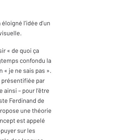
a éloigné l’idée d’un
visuelle.
sir « de quoi ça
ongtemps confondu la
 « je ne sais pas ».
 présentifiée par
 ainsi – pour l’être
uiste Ferdinand de
propose une théorie
oncept est appelé
ppuyer sur les