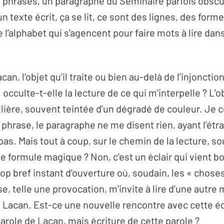
 phrases, un paragraphe du Séminaire parfois obscur, 
n texte écrit, ça se lit, ce sont des lignes, des forme
de l’alphabet qui s’agencent pour faire mots à lire da
acan, l’objet qu’il traite ou bien au-delà de l’injonct
 occulte-t-elle la lecture de ce qui m’interpelle ? L’
ière, souvent teintée d’un dégradé de couleur. Je co
 phrase, le paragraphe ne me disent rien, ayant l’ét
pas. Mais tout à coup, sur le chemin de la lecture, s
ne formule magique ? Non, c’est un éclair qui vient b
rop bref instant d’ouverture où, soudain, les « chos
, telle une provocation, m’invite à lire d’une autre 
e Lacan. Est-ce une nouvelle rencontre avec cette éc
parole de Lacan, mais écriture de cette parole ?