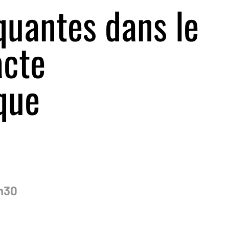
uantes dans le
acte
que
h30