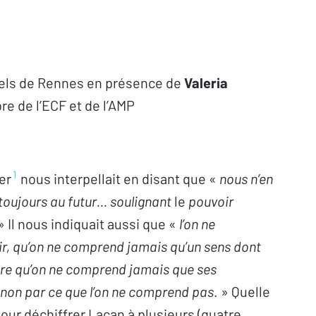
tels de Rennes en présence de
Valeria
e de l’ECF et de l’AMP
1
er
nous interpellait en disant que «
nous n’en
 toujours au futur… soulignant
le
pouvoir
 » Il nous indiquait aussi que «
l’on ne
ir, qu’on ne comprend jamais qu’un sens dont
dire qu’on ne comprend jamais que ses
inon par ce que l’on ne comprend pas
. » Quelle
pour déchiffrer Lacan à plusieurs (quatre,