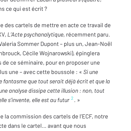
s ce qui est écrit ?
 des cartels de mettre en acte ce travail de
XV,
L’Acte psychanalytique,
récemment paru.
 (Valeria Sommer Dupont – plus un, Jean-Noël
Ombrouck, Cécile Wojnarowski), épinglera
 de ce séminaire, pour en proposer une
plus une – avec cette boussole : «
Si une
e fantasme que tout serait déjà écrit et que la
une analyse dissipe cette illusion : non, tout
2
elle s’invente, elle est au futur
. »
 la commission des cartels de l’ECF, notre
’acte dans le cartel… avant que nous