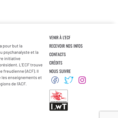
VENIR À L’ECF
RECEVOIR NOS INFOS
a pour but la
du psychanalyste et la
CONTACTS
e initiative
CRÉDITS
 président. L’ECF trouve
NOUS SUIVRE
se freudienne (ACF). Il
e les enseignements et
égions de l’ACF.