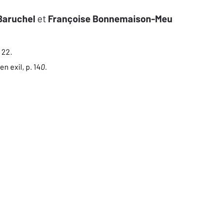
Baruchel
et
Françoise Bonnemaison-Meu
 22.
n exil, p. 14
0.