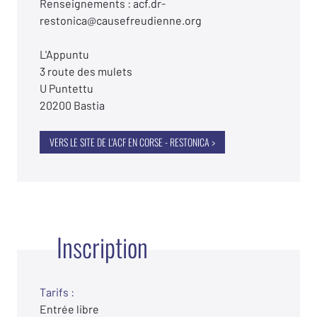
Renseignements : acf.dr-
restonica@causefreudienne.org
L'Appuntu
3 route des mulets
U Puntettu
20200 Bastia
VERS LE SITE DE L'ACF EN CORSE - RESTONICA >
Inscription
Tarifs :
Entrée libre