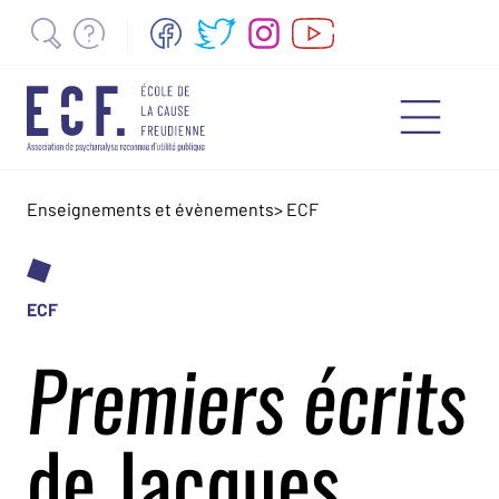
Enseignements et évènements
>
ECF
ECF
Premiers écrits
de Jacques