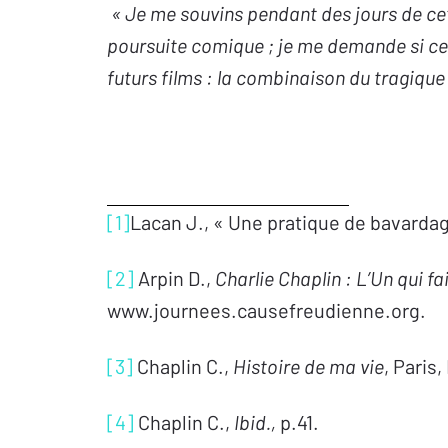
« Je me souvins pendant des jours de ce
poursuite comique ; je me demande si c
futurs films : la combinaison du tragiqu
[1]
Lacan J., « Une pratique de bavarda
[2]
Arpin D.,
Charlie Chaplin : L’
U
n qui fa
www.journees.causefreudienne.org.
[3]
Chaplin C.,
Histoire de ma vie
, Paris,
[4]
Chaplin C.,
Ibid.,
p.41.