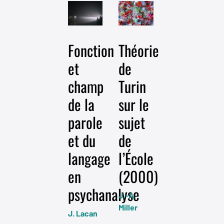
Fonction
Théorie
Psychanal
et
de
en
champ
Turin
immersio
de la
sur le
J.-A.
parole
sujet
Miller
J
et du
de
M
EN
SAVOIR +
langage
l’École
S
en
(2000)
psychanalyse
J.-A.
Miller
J. Lacan