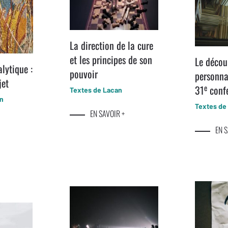
La direction de la cure
et les principes de son
Le décou
lytique :
pouvoir
personna
jet
e
31
conf
Textes de Lacan
an
Textes de
EN SAVOIR +
EN S