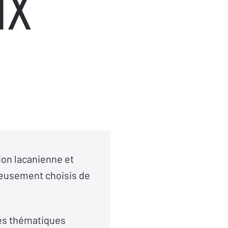
ux
ion lacanienne et
neusement choisis de
tres thématiques