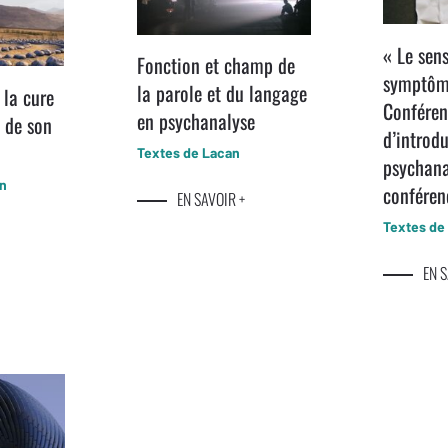
« Le sen
Fonction et champ de
symptôm
la parole et du langage
 la cure
Conféren
en psychanalyse
s de son
d’introdu
Textes de Lacan
psychan
an
conféren
EN SAVOIR +
Textes de
EN S