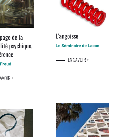
L’angoisse
page de la
lité psychique,
Le Séminaire de Lacan
érence
EN SAVOIR +
 Freud
AVOIR +