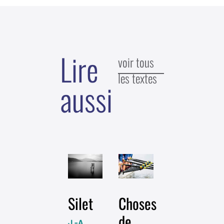
Lire
voir tous
les textes
aussi
Silet
Choses
de
J.-A.