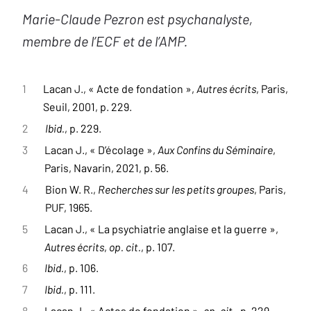
Marie-Claude Pezron est psychanalyste,
membre de l’ECF et de l’AMP.
1
Lacan J., « Acte de fondation »,
Autres écrits
, Paris,
Seuil, 2001, p. 229.
2
Ibid.
, p. 229.
3
Lacan J., « D’écolage »,
Aux Confins du Séminaire
,
Paris, Navarin, 2021, p. 56.
4
Bion W. R.,
Recherches sur les petits groupes
, Paris,
PUF, 1965.
5
Lacan J., « La psychiatrie anglaise et la guerre »,
Autres écrits
,
op. cit.
, p. 107.
6
Ibid.
, p. 106.
7
Ibid.
, p. 111.
8
Lacan J., « Actes de fondation »,
op. cit.
, p. 229.