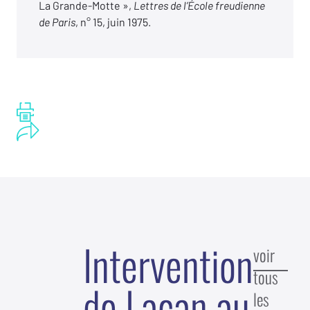
La Grande-Motte »,
Lettres de l’École freudienne
de Paris
, n° 15, juin 1975.
Intervention
voir
tous
de Lacan au
les