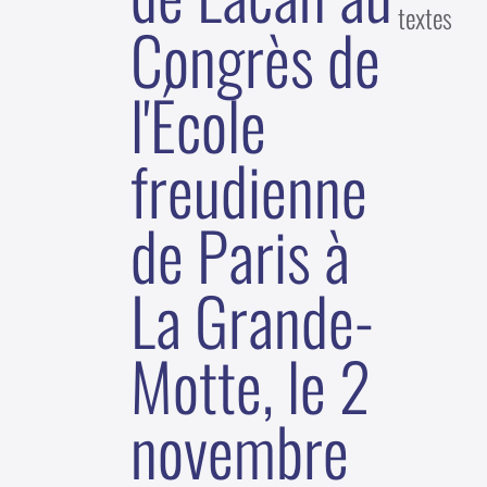
textes
Congrès de
l'École
freudienne
de Paris à
La Grande-
Motte, le 2
novembre