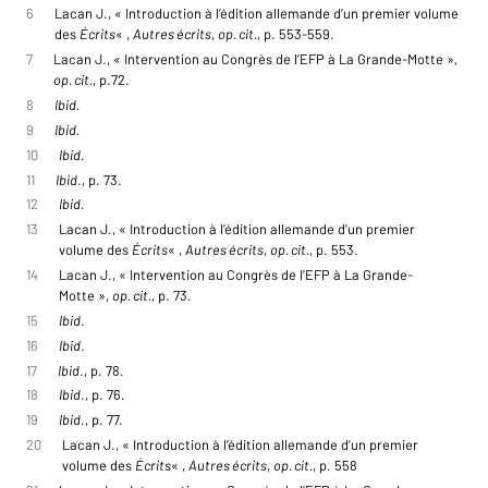
6
Lacan J., « Introduction à l’édition allemande d’un premier volume
des
Écrits
« ,
Autres écrits
,
op. cit.
, p. 553-559.
7
Lacan J., « Intervention au Congrès de l’EFP à La Grande-Motte »,
op. cit.
, p.72.
8
Ibid.
9
Ibid.
10
Ibid.
11
Ibid
., p. 73.
12
Ibid.
13
Lacan J., « Introduction à l’édition allemande d’un premier
volume des
Écrits
« ,
Autres écrits
,
op. cit.
, p. 553.
14
Lacan J., « Intervention au Congrès de l’EFP à La Grande-
Motte »,
op. cit.
, p. 73.
15
Ibid
.
16
Ibid
.
17
Ibid
., p. 78.
18
Ibid
., p. 76.
19
Ibid
., p. 77.
20
Lacan J., « Introduction à l’édition allemande d’un premier
volume des
Écrits
« ,
Autres écrits
,
op. cit.
, p. 558