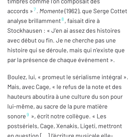
timbres comme l’on composait des
7
accords »
.
Momente
(1962), que Serge Cottet
8
analyse brillamment
, faisait dire à
Stockhausen : « J’en ai assez des histoires
avec début ou fin. Je ne cherche pas une
histoire qui se déroule, mais qui n’existe que
par la présence de chaque événement ».
Boulez, lui, « promeut le sérialisme intégral ».
Mais, avec Cage, « le refus de la note et des
hauteurs aboutira à une culture du son pour
lui-même, au sacre de la pure matière
9
sonore
», écrit notre collègue. « Les
postsériels, Cage, Xenakis, Ligeti, mettront
en question […] l’écriture musicale elle-