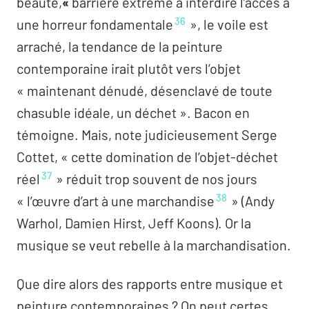
beauté,
«
barrière extrême à interdire l’accès à
36
une horreur fondamentale
», le voile est
arraché, la tendance de la peinture
contemporaine irait plutôt vers l’objet
« maintenant dénudé, désenclavé de toute
chasuble idéale, un déchet ». Bacon en
témoigne. Mais, note judicieusement Serge
Cottet, « cette domination de l’objet-déchet
37
réel
» réduit trop souvent de nos jours
38
« l’œuvre d’art à une marchandise
» (Andy
Warhol, Damien Hirst, Jeff Koons). Or la
musique se veut rebelle à la marchandisation.
Que dire alors des rapports entre musique et
peinture contemporaines ? On peut certes