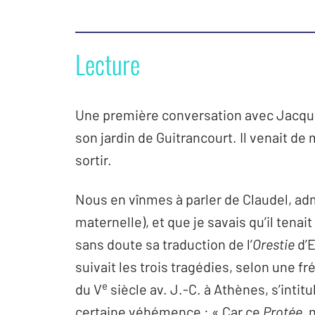
Lecture
Une première conversation avec Jacques
son jardin de Guitrancourt. Il venait de 
sortir.
Nous en vînmes à parler de Claudel, ad
maternelle), et que je savais qu’il ten
sans doute sa traduction de l’
Orestie
d’E
suivait les trois tragédies, selon une 
e
du V
siècle av. J.-C. à Athènes, s’intitu
certaine véhémence : « Car ce
Protée
, 