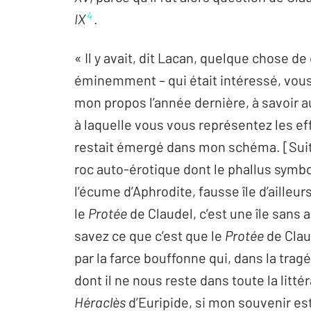
4
IX
.
« Il y avait, dit Lacan, quelque chose de c
éminemment – qui était intéressé, vous 
mon propos l’année dernière, à savoir au
à laquelle vous vous représentez les eff
restait émergé dans mon schéma. [Sui
roc auto-érotique dont le phallus symb
l’écume d’Aphrodite, fausse île d’ailleu
le
Protée
de Claudel, c’est une île sans a
savez ce que c’est que le
Protée
de Claud
par la farce bouffonne qui, dans la tra
dont il ne nous reste dans toute la lit
Héraclès
d’Euripide, si mon souvenir es