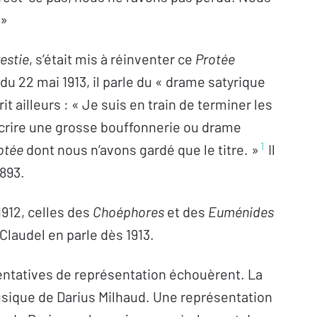
 »
estie
, s’était mis à réinventer ce
Protée
du 22 mai 1913, il parle du « drame satyrique
t ailleurs : « Je suis en train de terminer les
écrire une grosse bouffonnerie ou drame
1
otée
dont nous n’avons gardé que le titre. »
Il
893.
1912, celles des
Choéphores
et des
Euménides
 Claudel en parle dès 1913.
 tentatives de représentation échouèrent. La
usique de Darius Milhaud. Une représentation