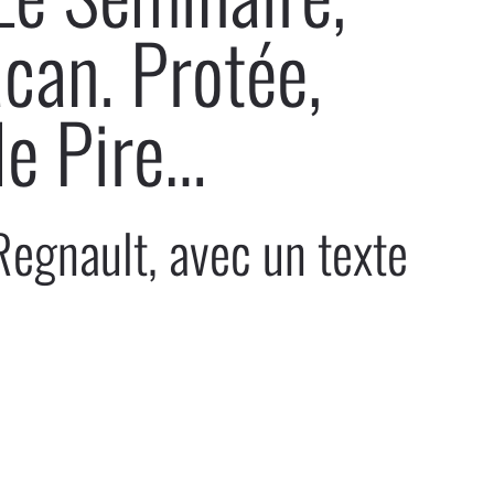
acan. Protée,
le Pire…
Regnault, avec un texte