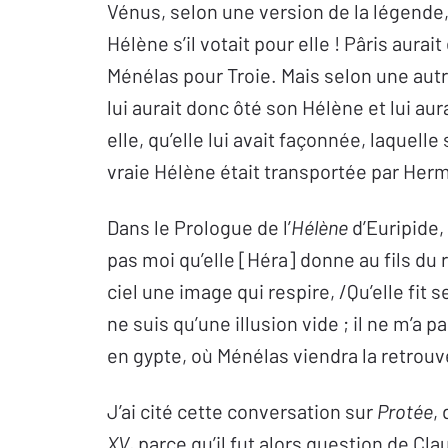
Vénus, selon une version de la légende, 
Hélène s’il votait pour elle ! Pâris aura
Ménélas pour Troie. Mais selon une autr
lui aurait donc ôté son Hélène et lui a
elle, qu’elle lui avait façonnée, laquelle
vraie Hélène était transportée par Her
Dans le Prologue de l’
Hélène
d’Euripide, 
pas moi qu’elle [Héra] donne au fils du
ciel une image qui respire, /Qu’elle fit s
ne suis qu’une illusion vide ; il ne m’a pa
en gypte, où Ménélas viendra la retrouv
J’ai cité cette conversation sur
Protée
,
XV
, parce qu’il fut alors question de Cl