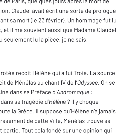
e de Paris, quelques jours après la mort de
tion. Claudel avait écrit une sorte de prologue
vant sa mort (le 23 février). Un hommage fut lu
s, et il me souvient aussi que Madame Claudel
ou seulement lu la pièce, je ne sais.
rotée reçoit Hélène qui a fui Troie. La source
cit de Ménélas au chant IV de l’
Odyssée
. On se
cine dans sa Préface d’
Andromaque
:
 dans sa tragédie d’
Hélèn
e ? Il y choque
te la Grèce. Il suppose qu’Hélène n’a jamais
mbrasement de cette Ville, Ménélas trouve sa
 partie. Tout cela fondé sur une opinion qui