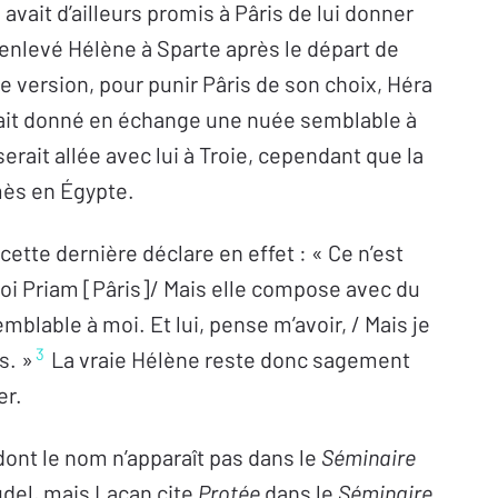
avait d’ailleurs promis à Pâris de lui donner
it enlevé Hélène à Sparte après le départ de
e version, pour punir Pâris de son choix, Héra
urait donné en échange une nuée semblable à
 serait allée avec lui à Troie, cependant que la
mès en Égypte.
cette dernière déclare en effet : « Ce n’est
 roi Priam [Pâris]/ Mais elle compose avec du
emblable à moi. Et lui, pense m’avoir, / Mais je
3
s. »
La vraie Hélène reste donc sagement
er.
 dont le nom n’apparaît pas dans le
Séminaire
audel, mais Lacan cite
Protée
dans le
Séminaire