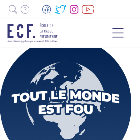
Texte d’orientation
AMP 2024 Je dédie cette conférence à Angelina Harari qui, en
tant que présidente pendant quatre ans, a conduit la vie de
l’Association mondiale de…
Read More