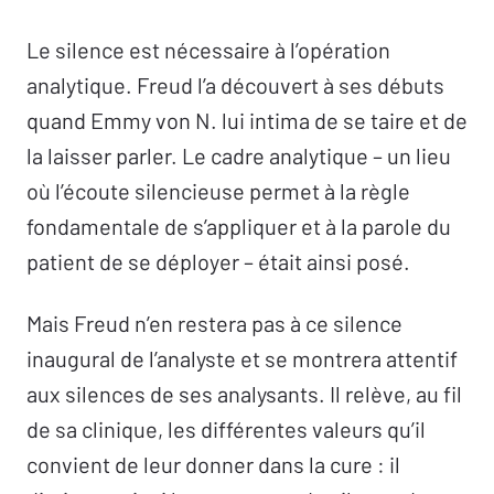
Le silence érotique des postfreudiens,
Le silence est nécessaire à l’opération
Philippe La Sagna
analytique. Freud l’a découvert à ses débuts
On ne se tait pas avec n’importe qui,
quand Emmy von N. lui intima de se taire et de
Dominique Holvoet
la laisser parler. Le cadre analytique – un lieu
« Y a du psychanalyste »,
Valérie Bischoff
où l’écoute silencieuse permet à la règle
Le silence du sexe,
Pierre Ebtinger
fondamentale de s’appliquer et à la parole du
Topologie de la voix,
Dominique Corpelet
patient de se déployer – était ainsi posé.
Santé et traitement des corps parlants,
Caroline Doucet
Mais Freud n’en restera pas à ce silence
Flower power,
Pierre Sidon
inaugural de l’analyste et se montrera attentif
Le silence de la musique,
Valentine
aux silences de ses analysants. Il relève, au fil
Dechambre
de sa clinique, les différentes valeurs qu’il
La limite du monde qui parle,
Deborah
convient de leur donner dans la cure : il
Gutermann-Jacquet