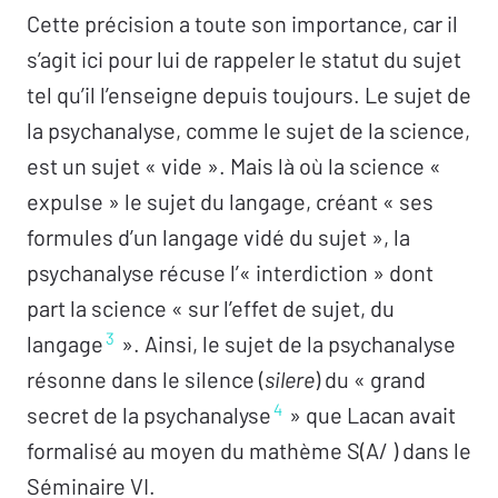
L’entretien
Cette précision a toute son importance, car il
Le silence actif
avec Laure Naveau
s’agit ici pour lui de rappeler le statut du sujet
tel qu’il l’enseigne depuis toujours. Le sujet de
Sur la passe
la psychanalyse, comme le sujet de la science,
Rapport du cartel de la passe A, 1990-1992
est un sujet « vide ». Mais là où la science «
Leçons cliniques de la passe : I
expulse » le sujet du langage, créant « ses
Rapport du cartel de la passe B, 1990-1992
formules d’un langage vidé du sujet », la
Leçons cliniques de la passe : II
psychanalyse récuse l’« interdiction » dont
Bibliothèque
part la science « sur l’effet de sujet, du
3
langage
». Ainsi, le sujet de la psychanalyse
résonne dans le silence (
silere
) du « grand
Thinking With Your Eyes
4
secret de la psychanalyse
» que Lacan avait
Des silences de la peinture,
Gérard Wajcman
formalisé au moyen du mathème S(A/ ) dans le
Séminaire VI.