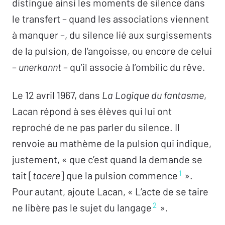
distingue ainsi les moments de silence dans
Rêves et cauchemars,
Pénélope Fay
le transfert – quand les associations viennent
à manquer –, du silence lié aux surgissements
Clinique
de la pulsion, de l’angoisse, ou encore de celui
Le lapsus d’Agnès,
Guy Briole
–
unerkannt
– qu’il associe à l’ombilic du rêve.
Blocage,
Nathalie Jaudel
Un secret de famille,
Nayahra Reis
Le 12 avril 1967, dans
La Logique du fantasme
,
Le silence de la nuit,
Dalila Arpin
Lacan répond à ses élèves qui lui ont
Les silences d’Alice, Patricia Loubet
reproché de ne pas parler du silence. Il
La conjugaison des silences, Flavia Hofstetter
renvoie au mathème de la pulsion qui indique,
Sans fin, Philippe Hellebois
justement, « que c’est quand la demande se
1
tait [
tacere
] que la pulsion commence
».
États de la psychanalyse
Pour autant, ajoute Lacan, « L’acte de se taire
Arracher le temps à sa durée,
Ana Viganó
2
ne libère pas le sujet du langage
».