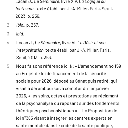
1
Lacan J.,
Le Séminaire
, livre XIV,
La Logique du
fantasme
, texte établi par J.-A. Miller, Paris, Seuil,
2023, p. 256.
2
Ibid.,
p. 257.
3
Ibid
.
4
Lacan J.,
Le Séminaire
, livre VI,
Le Désir et son
interprétation
, texte établi par J.-A. Miller, Paris,
Seuil, 2013, p. 353.
5
Nous faisons référence ici à : – L’amendement no 159
au Projet de loi de financement de la sécurité
sociale pour 2026, déposé au Sénat puis retiré, qui
visait à dérembourser, à compter du 1er janvier
2026, « les soins, actes et prestations se réclamant
de la psychanalyse ou reposant sur des fondements
théoriques psychanalytiques ». – La Proposition de
loi n°385 visant à intégrer les centres experts en
santé mentale dans le code de la santé publique,