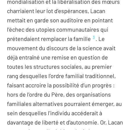
Entretien avec Blandine Rinkel
mondialisation et la libéralisation des mœurs
Le sens de l’arrachement
charriaient leur lot d’espérances, Lacan
mettait en garde son auditoire en pointant
Enseignements de la clinique
l’échec des utopies communautaires qui
Dire (que) non
– Els Van Compernolle
3
prétendaient remplacer la famille
. Le
Une famille malgré tout
– Bruno de Halleux
mouvement du discours de la science avait
Asphyxie
– Anne Béraud
déjà entraîné une remise en question de
Les deux frères de la mère
– Nathalie Crame
toutes les structures sociales, au premier
Une minute !
– Julia Virgós Pedreira
rang desquelles l’ordre familial traditionnel,
En suivant Dario, pas sans sa famille
–
faisant accroire la possibilité d’un progrès :
Massimiliano Rielli
hors de l’ordre du Père, des organisations
La recette
– Camille Gérard
familiales alternatives pourraient émerger, au
sein desquelles l’individu accéderait à
Lectures
davantage de liberté et d’autonomie. Or, Lacan
Un enfant à la prison du Temple
– France Jaigu