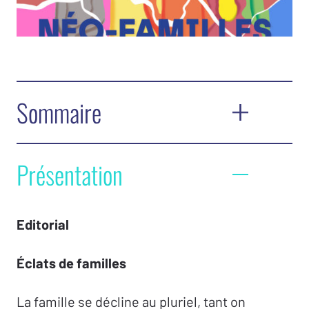
Sommaire
Éditorial
Présentation
Eclats de familles
– Alice Delarue
Les nouvelles idéologies de la famille
Editorial
La famille, creuset de jouissance
– Lilia
Éclats de familles
Mahjoub
Qu’est‑ce qu’un enfant ? –
Christiane Alberti
La famille se décline au pluriel, tant on