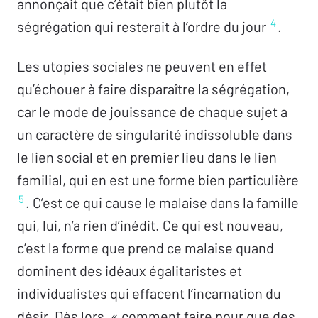
annonçait que c’était bien plutôt la
L’écriture comme voie de sortie
– Olivia
4
ségrégation qui resterait à l’ordre du jour
.
Bellanco
La famille incorporée
– Susana Brigoni
Les utopies sociales ne peuvent en effet
L’amour en famille
– Françoise Denan
qu’échouer à faire disparaître la ségrégation,
Regards et chuchotements
– Pénélope Fay
car le mode de jouissance de chaque sujet a
Entre aristotélisme et objet a – Gleb
un caractère de singularité indissoluble dans
Napreenko
le lien social et en premier lieu dans le lien
La famille et la dot
– Anna Pigkou
familial, qui en est une forme bien particulière
Derrière les paravents d’un non-dit familial
–
5
. C’est ce qui cause le malaise dans la famille
Bruno Alivon
qui, lui, n’a rien d’inédit. Ce qui est nouveau,
c’est la forme que prend ce malaise quand
dominent des idéaux égalitaristes et
individualistes qui effacent l’incarnation du
désir. Dès lors, « comment faire pour que des