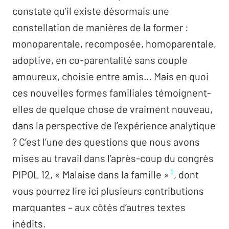
À propos de la famille post-moderne –
Chiara
constate qu’il existe désormais une
Nicastri
constellation de manières de la former :
Le malaise dans la famille et la clinique de
monoparentale, recomposée, homoparentale,
l’anorexie
– Domenico Cosenza
adoptive, en co-parentalité sans couple
Chacune son tour
– Valeria Sommer-Dupont
amoureux, choisie entre amis… Mais en quoi
Le résidu et le père qui
unie –
Éric Laurent
ces nouvelles formes familiales témoignent-
elles de quelque chose de vraiment nouveau,
La famille, lieu de
lalangue
dans la perspective de l’expérience analytique
La fonction du résidu familial –
Alexandre
? C’est l’une des questions que nous avons
Stevens
mises au travail dans l’après-coup du congrès
Ce qui ne se familliarise pas
-Marina
1
PIPOL 12, « Malaise dans la famille »
, dont
Frangiadaki
vous pourrez lire ici plusieurs contributions
Modernité, secret et malaise
– Guy Briole
marquantes – aux côtés d’autres textes
On ne parle pas de ça : les silences du dire
–
inédits.
Ruzanna Hakobyan