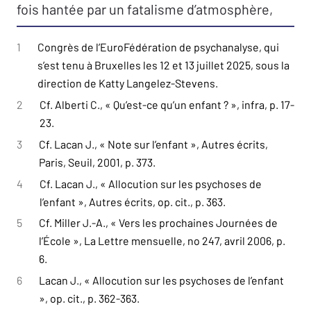
fois hantée par un fatalisme d’atmosphère,
mais aussi le lieu de la transmission d’un très
1
Congrès de l’EuroFédération de psychanalyse, qui
13
singulier « sens de l’arrachement
» prélevé
s’est tenu à Bruxelles les 12 et 13 juillet 2025, sous la
chez son père.
direction de Katty Langelez-Stevens.
2
Cf. Alberti C., « Qu’est-ce qu’un enfant ? », infra, p. 17-
Alice Delarue
23.
3
Cf. Lacan J., « Note sur l’enfant », Autres écrits,
Paris, Seuil, 2001, p. 373.
4
Cf. Lacan J., « Allocution sur les psychoses de
l’enfant », Autres écrits, op. cit., p. 363.
5
Cf. Miller J.-A., « Vers les prochaines Journées de
l’École », La Lettre mensuelle, no 247, avril 2006, p.
6.
6
Lacan J., « Allocution sur les psychoses de l’enfant
», op. cit., p. 362-363.