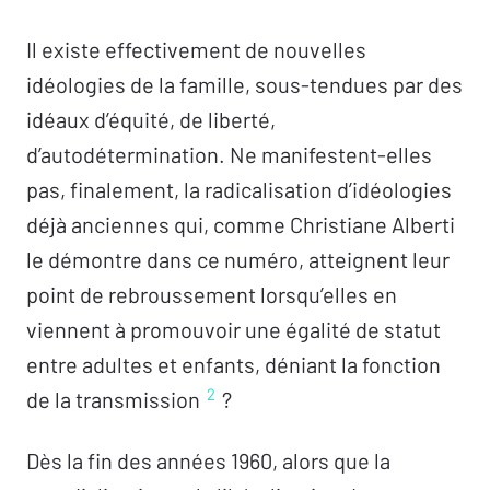
Il existe effectivement de nouvelles
Entretien avec Didier Lett
idéologies de la famille, sous-tendues par des
Tourner la page du roman familial
idéaux d’équité, de liberté,
Ruptures et inventions
d’autodétermination. Ne manifestent-elles
Rejet de la famille, génitif subjectif et objectif
pas, finalement, la radicalisation d’idéologies
– Katty Langelez-Stevens
déjà anciennes qui, comme Christiane Alberti
Un nom à soi
– Virginie Leblanc-Roïc
le démontre dans ce numéro, atteignent leur
Famille gender –
Jérémie Wiest
point de rebroussement lorsqu’elles en
Accueillir les inventions de l’enfant
– Pepa
viennent à promouvoir une égalité de statut
Freiría
entre adultes et enfants, déniant la fonction
2
Migrations et déracinements de lalangue –
de la transmission
?
Vilma Coccoz
Dès la fin des années 1960, alors que la