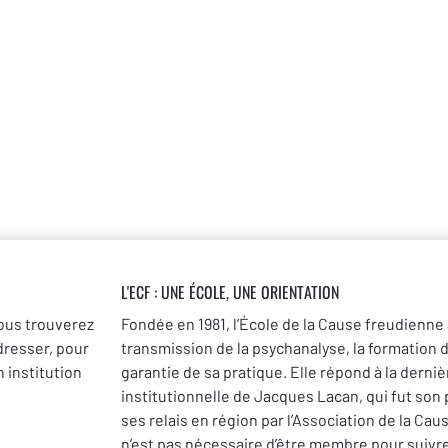
Catherine Millot –
Virginie Leblanc
Psychanalyse
« Au commencement était le transfert 
L'ECF : UNE
ÉCOLE, UNE ORIENTATION
ous trouverez
Fondée en 1981, l’École de la Cause freudienne 
dresser, pour
transmission de la psychanalyse, la formation 
 institution
garantie de sa pratique. Elle répond à la dernièr
institutionnelle de Jacques Lacan, qui fut son
ses relais en région par l’Association de la Cau
n’est pas nécessaire d’être membre pour suivr