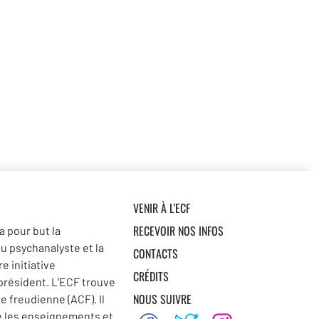
» –
Jacques-Alain Miller
VENIR À L’ECF
RECEVOIR NOS INFOS
a pour but la
du psychanalyste et la
CONTACTS
e initiative
CRÉDITS
 président. L’ECF trouve
NOUS SUIVRE
se freudienne (ACF). Il
e les enseignements et