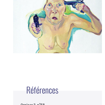
Références
Ornicar ?, n°58