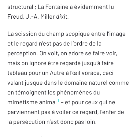
Entretien
structural ; La Fontaine a évidemment lu
Le regard et La Chambre claire de Roland
Freud, J.-A. Miller
dixit.
Barthes –
Éric Marty
La scission du champ scopique entre l’image
L’autisme pour tous
et le regard n’est pas de l’ordre de la
L’autiste cherche une garantie dans l’ordre
perception. On voit, on adore se faire voir,
des choses –
Jean-Claude Maleval
mais on ignore être regardé jusqu’à faire
« L’oubli, ça permet d’inventer » –
Isabelle
tableau pour un Autre à l’œil vorace, ceci
Magne
valant jusque dans le domaine naturel comme
L’arroseur arrosé : un premier consentement
en témoignent les phénomènes du
à l’aliénation –
Camilo Ramirez
1
mimétisme animal
– et pour ceux qui ne
Scotch-motion –
Léna Burger
parviennent pas à voiler ce regard, l’enfer de
Une manière de faire monde –
Thomas Roïc
la persécution n’est donc pas loin.
Discussions avec Ligia Gorini, Éric Laurent,
Virginie Leblanc-Roïc,