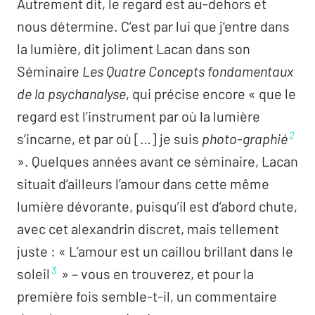
Autrement dit, le regard est au-dehors et
Isabelle Orrado, Yves-Claude Stavy, Angèle
nous détermine. C’est par lui que j’entre dans
Terrier
la lumière, dit joliment Lacan dans son
Séminaire
Les Quatre Concepts fondamentaux
Études
de la psychanalyse
, qui précise encore « que le
Le fantasme dans la perversion –
Hervé
regard est l’instrument par où la lumière
Castanet
2
s’incarne, et par où […] je suis
photo-graphié
L’objet du fantasme dans les perversions –
». Quelques années avant ce séminaire, Lacan
Alfredo Zenoni
situait d’ailleurs l’amour dans cette même
Pierre Rivière entre deux morts –
Isadora
lumière dévorante, puisqu’il est d’abord chute,
Escossia
avec cet alexandrin discret, mais tellement
juste : « L’amour est un caillou brillant dans le
Thèse
3
soleil
» – vous en trouverez, et pour la
L’infini en une lettre –
Dominique Corpelet
première fois semble-t-il, un commentaire