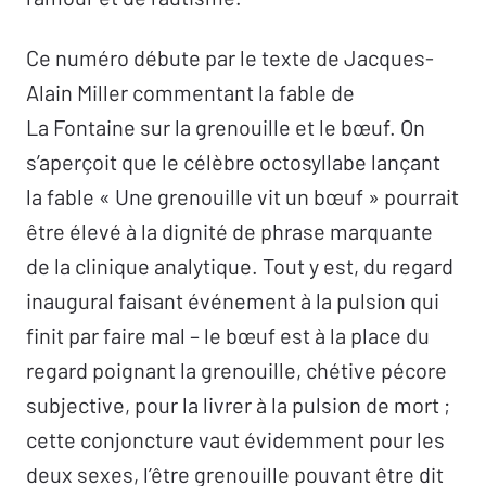
Clinique
Ce numéro débute par le texte de Jacques-
Choisir ma peau –
Anne Béraud
Alain Miller commentant la fable de
Regard de Méduse –
Réginald Blanchet
La Fontaine sur la grenouille et le bœuf. On
Je ne suis pas là –
Sam Calmeyn
s’aperçoit que le célèbre octosyllabe lançant
Sous le microscope –
Ruzanna Hakobyan
la fable « Une grenouille vit un bœuf » pourrait
Monsieur Photopoulos –
Despina Karagianni
être élevé à la dignité de phrase marquante
de la clinique analytique. Tout y est, du regard
De l’amour
inaugural faisant événement à la pulsion qui
Les amours douloureuses –
Patricia Bosquin-
finit par faire mal – le bœuf est à la place du
Caroz
regard poignant la grenouille, chétive pécore
L’amour est un caillou riant dans le soleil –
subjective, pour la livrer à la pulsion de mort ;
France Jaigu
cette conjoncture vaut évidemment pour les
deux sexes, l’être grenouille pouvant être dit