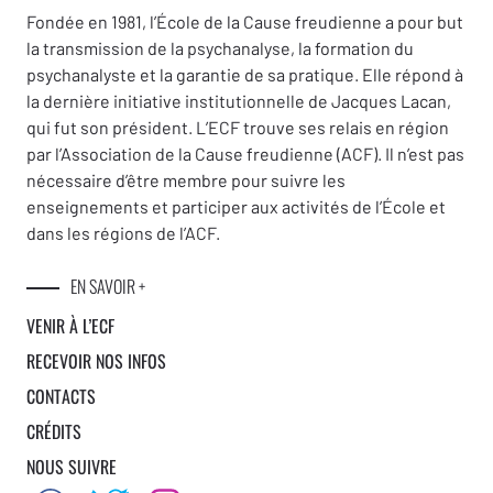
et que le noeud du transfert se dénoue aussi.
Fondée en 1981, l’École de la Cause freudienne a pour but
» Les Analystes de l’École, grâce à leur
la transmission de la psychanalyse, la formation du
psychanalyste et la garantie de sa pratique. Elle répond à
élaboration, nous enseignent sur cette
la dernière initiative institutionnelle de Jacques Lacan,
trajectoire, « la passe étant conçue comme la
qui fut son président. L’ECF trouve ses relais en région
traversée “ libératoire ” du fantasme supposée
par l’Association de la Cause freudienne (ACF). Il n’est pas
nécessaire d’être membre pour suivre les
rendre sa liberté au sujet de la parole, qui se
enseignements et participer aux activités de l’École et
trouvait captif de l’inertie de la jouissance
dans les régions de l’ACF.
5
imaginaire
».
EN SAVOIR +
On connaît le débat vif entre Henry Ey et
VENIR À L’ECF
Lacan autour de la liberté. Loin de considérer
RECEVOIR NOS INFOS
la folie comme une insulte à la liberté, Lacan
CONTACTS
en fait sa plus fidèle compagne, une limite à la
CRÉDITS
liberté toute qui mènerait à l’errance. La
NOUS SUIVRE