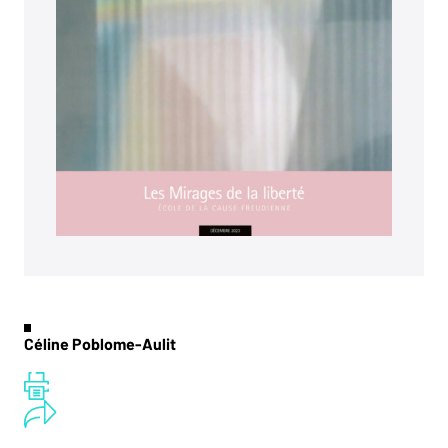
Du récit à une logique, tentative –
Guy
un grand voyageur » remarque Dominique
Poblome
Corpelet. Du grand voyage de l’inconscient, le
Une topologie de l’énonciation –
Martine Versel
rêve trace les chemins de traverse. « Le rêve
a beaucoup plus de liberté dans l’expression,
Cabinet de lecture
n’a pas du tout besoin de s’occuper de la
La Treizième Heure ou l’échec avoué d’une
compréhension […]. Le rêve est libéré de ça
utopie queer –
Camilo Ramirez
[…]. Il y a une sorte de liberté, la liberté de
Marcel Cohen Cinq femmes, sur la scène
rêver les bêtises, de rêver les non-sens
intérieure II –
Nathalie Georges-Lambrichs
tranquillement. C’est pourquoi, à cet égard, le
Femme couleur de poulpe –
Guillaume Darchy
3
rêve est plus proche de l’inconscient.
»
Lacan criminologue –
Gaëlle Lucas
Céline Poblome-Aulit
Une rencontre avec Chahla Chafiq, sociologue
Vie de l’École
et écrivaine iranienne, témoigne de la façon
dont la langue peut constituer un interstice