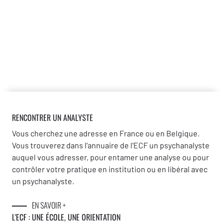
pour la liberté. C’est précisément ce
qu’explore la rubrique sur l’interprétation en
psychanalyse lacanienne. En dépliant la
distinction entre l’interprétation du début de
l’analyse et l’interprétation qui suit la
traversée du fantasme, Clotilde Leguil se
glisse subtilement derrière le voile
RENCONTRER UN ANALYSTE
transférentiel, et montre que se faire
responsable de sa jouissance permet un
Vous cherchez une adresse en France ou en Belgique.
Vous trouverez dans l'annuaire de l'ECF un psychanalyste
accès à la liberté. « Si l’analyste est d’abord
auquel vous adresser, pour entamer une analyse ou pour
celui qui “ élève [les mots] à leur effet
contrôler votre pratique en institution ou en libéral avec
4
d’interprétation
”, il est donc à la fin celui qui
un psychanalyste.
opère un « fallere », un faire tomber, jusqu’à
EN SAVOIR +
ce qu’il tombe lui-même dans le trou du sens
L'ECF : UNE
ÉCOLE, UNE ORIENTATION