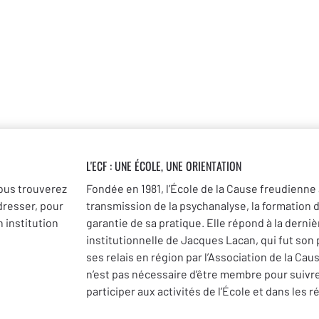
L’expérience de savoir dans le contrôle
Discussion
L’inconscient
Freud et le premier enseignement de 
Retour à l’inconscient –
Alfredo Zenoni
Quand le fantasme passe à l’inconscien
L'ECF : UNE
ÉCOLE, UNE ORIENTATION
ous trouverez
Fondée en 1981, l’École de la Cause freudienne 
Le Séminaire XI et la préface à l’éditio
dresser, pour
transmission de la psychanalyse, la formation 
Vers l’inconscient réel –
Patricia Bosqu
 institution
garantie de sa pratique. Elle répond à la dernièr
institutionnelle de Jacques Lacan, qui fut son
Hallucination et inconscient réel –
Guy 
ses relais en région par l’Association de la Cau
n’est pas nécessaire d’être membre pour suivr
participer aux activités de l’École et dans les r