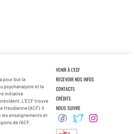
 –
Éric Zulian
i
Lacan
t –
Yves Vanderveken
VENIR À L’ECF
RECEVOIR NOS INFOS
a pour but la
n anglaise du Séminaire XI
du psychanalyste et la
CONTACTS
in-Caroz
e initiative
CRÉDITS
 président. L’ECF trouve
Poblome
NOUS SUIVRE
se freudienne (ACF). Il
e les enseignements et
égions de l’ACF.