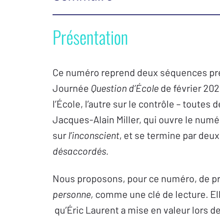
Éditorial
Présentation
Monique Kusnierek
Ce numéro reprend deux séquences prés
L’orientation lacanienne
Journée
Question d’École
de février 202
l’École, l’autre sur le contrôle – toutes 
L’être, c’est le désir. 11 mai 2011 –
Jacques
Jacques-Alain Miller, qui ouvre le numér
sur
l’inconscient
, et se termine par deu
Enseignements des Analystes de l’Éco
désaccordés.
Interpréter et cerner
Nous proposons, pour ce numéro, de pren
QE février 2020
personne,
comme une clé de lecture
.
El
Avec la participation d’Éric Lauren
t
qu’Éric Laurent a mise en valeur lors d