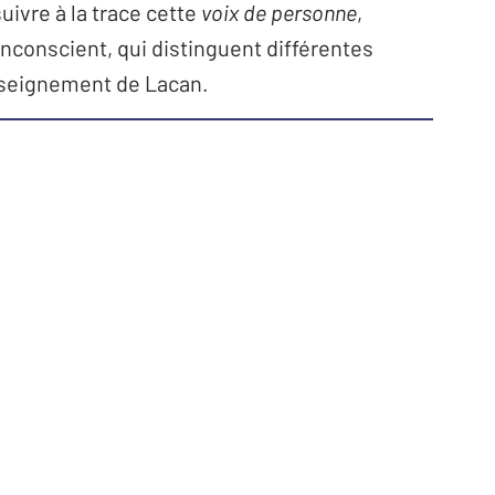
noso
ivre à la trace cette
voix de personne
,
inconscient, qui distinguent différentes
ans l’École –
Marie-Claude Sureau
enseignement de Lacan.
uárez
iane Alberti
ole Dewambrechies-La Sagna
vits-Quenehen