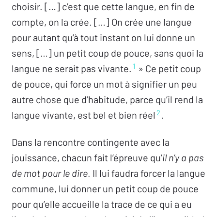
D’un discours qui contre le fake –
Anaëlle
choisir. […] c’est que cette langue, en fin de
Lebovits-Quenehen
compte, on la crée. […] On crée une langue
Échanges avec
Éric Zuliani
pour autant qu’à tout instant on lui donne un
« Faire vrai » –
Victoria Horne Reinoso
sens, […] un petit coup de pouce, sans quoi la
1
Échanges avec
Guy Briole
langue ne serait pas vivante.
» Ce petit coup
Parler à l’heure du fake –
Francesca Biagi-Chai
de pouce, qui force un mot à signifier un peu
Échanges avec
Angèle Terrier
autre chose que d’habitude, parce qu’il rend la
2
Décolle-ment ? –
Guy Poblome
langue vivante, est bel et bien réel
.
Échanges avec
Lilia Mahjoub
Dans la rencontre contingente avec la
Duplicité, leurre, tromperie – de qui se moque-
jouissance, chacun fait l’épreuve qu’
il n’y a pas
t-on ? –
Yves Vanderveken
de mot pour le dire
. Il lui faudra forcer la langue
Échanges avec
Pascale Fari
commune, lui donner un petit coup de pouce
Un vaccin contre les illusions ? –
Hervé Damase
pour qu’elle accueille la trace de ce qui a eu
Échanges avec
Laurent Dumoulin