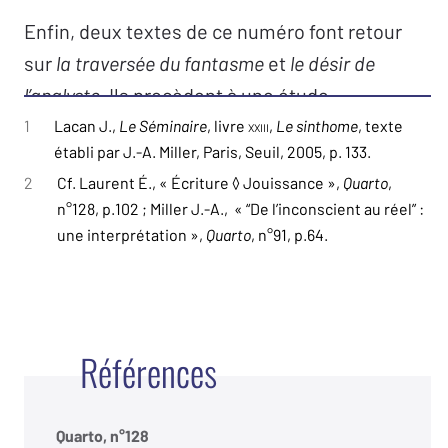
Enfin, deux textes de ce numéro font retour
sur
la traversée du fantasme
et
le désir de
l’analyste.
Ils procèdent à une étude
minutieuse des textes de Lacan à ce propos,
1
Lacan J.,
Le Séminaire
, livre
xxiii
,
Le sinthome
, texte
établi par J.-A. Miller, Paris, Seuil, 2005, p. 133.
tout en prenant la perspective de de son
2
Cf. Laurent É., « Écriture ◊ Jouissance »,
Quarto
,
dernier enseignement.
n°128, p.102 ; Miller J.-A., « “De l’inconscient au réel” :
une interprétation »,
Quarto
, n°91, p.64.
Références
Quarto, n°128