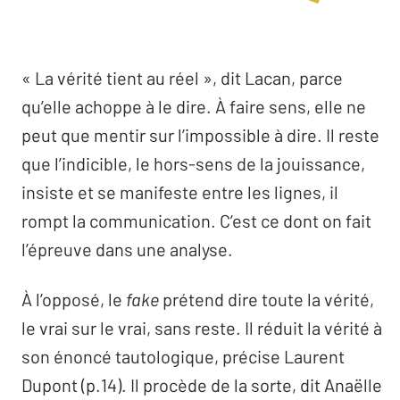
La question de la traversée du fantasme –
Jean-Marc Josson
« La vérité tient au réel », dit Lacan, parce
Le désir de l’analyste : « un désir inédit » ? –
qu’elle achoppe à le dire. À faire sens, elle ne
Philippe Stasse
peut que mentir sur l’impossible à dire. Il reste
Écriture ◊ jouissance
que l’indicible, le hors-sens de la jouissance,
Conférence à Bruxelles –
Éric Laurent
insiste et se manifeste entre les lignes, il
rompt la communication. C’est ce dont on fait
l’épreuve dans une analyse.
À l’opposé, le
fake
prétend dire toute la vérité,
le vrai sur le vrai, sans reste. Il réduit la vérité à
son énoncé tautologique, précise Laurent
Dupont (p.14). Il procède de la sorte, dit Anaëlle