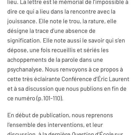
lieu. La lettre est le mémorial de l’impossible à
Fake en trois dimentions –
Marie-Hélène
dire ce qui a lieu dans la rencontre avec la
Brousse
jouissance. Elle note le trou, la rature, elle
Échanges avec
Alexandre Stevens
désigne la trace d’une absence de
L’éthique de la non-intention –
Gil Caroz
signification. Elle note aussi le savoir qui s’en
Échanges avec
Caroline Leduc
dépose, une fois recueillis et sériés les
Une vérité sans fard –
Bernard Lecœur
achoppements de la parole dans une
Échanges avec
Carole Dewambrechies-La
psychanalyse. Nous renvoyons à ce propos à
Sagna
cette très éclairante Conférence d’Éric Laurent
« Que la vérité se spécifie d’être poétique » –
et à sa discussion que nous publions en fin de
Myriam Chérel
ce numéro (p.101-110).
Échanges avec
Anna Aromí
Un trop grand amour de la vérité –
Catherine
En début de publication, nous reprenons
Lazarus-Matet
l’ensemble des interventions, et leur
Échanges avec
Alice Delarue
discussion, à la dernière
Question d’École
sur