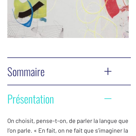
Sommaire
Éditorial
Présentation
Monique Kusnierek
Le
fake ­
– Question d’École 2021
On choisit, pense-t-on, de parler la langue que
Introduction –
Laurent Dupont
l’on parle. « En fait, on ne fait que s’imaginer la