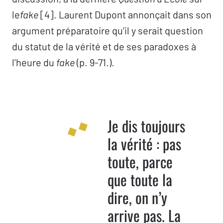
Un souffle qui vivifie –
Dominique Jammet
le
fake
[4]. Laurent Dupont annonçait dans son
Échanges avec
Pierre-Gilles Guéguen
argument préparatoire qu’il y serait question
Pour une éthique de la vérité –
Damien
du statut de la vérité et de ses paradoxes à
Guyonnet
l’heure du
fake
(p. 9-71.).
Échanges avec
Omaïra Meseguer
De la recherche de la vérité aux événements
de corps indexant le réel en jeu –
Marie-Claude
Sureau
Je dis toujours
Échanges avec
Angelina Harari
la vérité : pas
« Matériel-ne-ment » –
Sophie Gayard
toute, parce
Échanges avec
Jacqueline Dhéret
que toute la
Parler, et dire le faux sur le vrai –
Éric Laurent
dire, on n’y
Échanges avec
Christiane Alberti
arrive pas. La