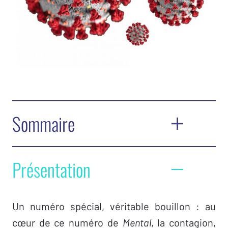
Sommaire
Éditorial
Présentation
Partout des épidémies –
Claude Parchliniak
Bascule des temps
Un numéro spécial, véritable bouillon : au
Humus poeticus –
Jacques-Alain Miller
cœur de ce numéro de
Mental
, la contagion,