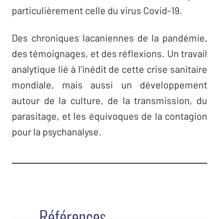
particulièrement celle du virus Covid-19.
Témoignage
Convoqué ! –
Jean-Daniel Matet
Des chroniques lacaniennes de la pandémie,
des témoignages, et des réflexions. Un travail
Chroniques lacaniennes de la pandémie
analytique lié à l’inédit de cette crise sanitaire
Les biopolitiques de la pandémie et le corps,
mondiale, mais aussi un développement
matière de l’angoisse –
Éric Laurent
autour de la culture, de la transmission, du
Le réel de la science et de la psychanalyse –
parasitage, et les équivoques de la contagion
Philippe Hellebois
pour la psychanalyse.
Les virus parmi nous : considérations sur la
covid-19 –
Alfonso Leo
La science aux commandes –
Luisella Brusa
Folies technologiques : quand le serveur se
sert –
Nicolás Landriscini
Références