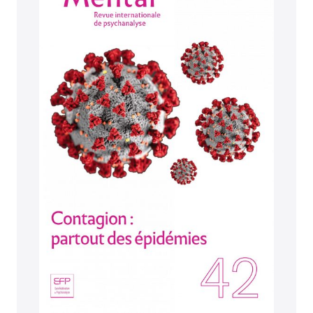
traumatique ? –
Pierre Naveau
L’entretien de Mental
Des microbes et des hommes –
Entretien avec
Patrice Debré
Équivoque de la contagion
Le virus de la psychanalyse. Contagion ou
transmission ? –
Pascale Fari
Un subtil parasitage : la fonction du passeur –
Beatriz Gonzalez-Renou
Note sur le capitaine cruel –
Philippe Hellebois
De Dora au Pas’sage –
Michel-Yves Billotte et
Charline Lameille