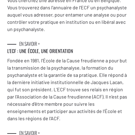
Vous cherchez une adresse en France ou en Belgique.
Vous trouverez dans l'annuaire de l'ECF un psychanalyste
Claude Maleval
auquel vous adresser, pour entamer une analyse ou pour
contrôler votre pratique en institution ou en libéral avec
Échos des Écoles européennes
un psychanalyste.
Réponses des Écoles européennes de
EN SAVOIR +
psychanalyse à la crise pandémique –
L'ECF : UNE
ÉCOLE, UNE ORIENTATION
Domenico Cosenza
Fondée en 1981, l’École de la Cause freudienne a pour but
Faire silence, converser et désirer –
Angelina
la transmission de la psychanalyse, la formation du
Harari
psychanalyste et la garantie de sa pratique. Elle répond à
la dernière initiative institutionnelle de Jacques Lacan,
La solitude comme partenaire ECF –
Laurent
qui fut son président. L’ECF trouve ses relais en région
Dupont
par l’Association de la Cause freudienne (ACF). Il n’est pas
À l’improviste : une nouvelle page à écrire
nécessaire d’être membre pour suivre les
enseignements et participer aux activités de l’École et
SLP
CF
–
Loretta Biondi
dans les régions de l’ACF.
La pandémie et la NLS –
Bernard Seynhaeve
Ne pas perdre l’horizon du symptôme –
Oscar
EN SAVOIR +