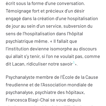
écrit sous la forme d’une conversation.
Construisant sa pratique autour de ces
Témoignage fort et précieux d’un désir
diverses interrogations, Francesca Biagi-Chai
engagé dans la création d’une hospitalisation
apporte ici de précieuses réponses, non
de jour au sein d’un service, subversion du
seulement à travers les très nombreux cas
sens de l’hospitalisation dans l’hôpital
cliniques évoqués tout au long de l’ouvrage,
psychiatrique même. « Il fallait que
mais aussi en expliquant comment fonctionne
l’institution devienne isomorphe au discours
l’hospitalisation de jour qu’elle a créée pour
qui allait s’y tenir, si l’on ne voulait pas, comme
1
offrir aux patients un « au-delà des murs ».
dit Lacan, ridiculiser notre savoir
».
Psychanalyste membre de l’École de la Cause
freudienne et de l’Association mondiale de
psychanalyse, psychiatre des hôpitaux,
Francesca Biagi-Chai se voue depuis