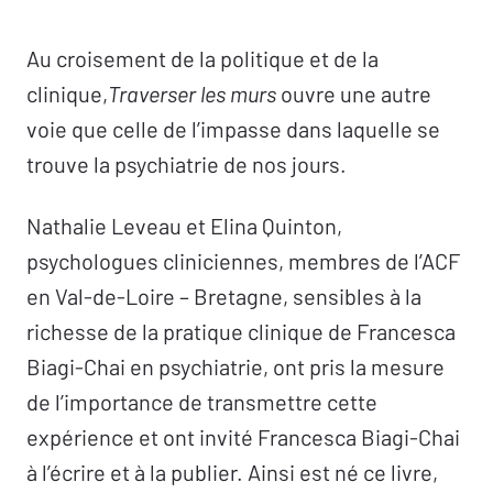
mondiale de psychanalyse, Francesca Biagi-
Au croisement de la politique et de la
Chai a été responsable de service en hôpital
clinique,
Traverser les murs
ouvre une autre
psychiatrique durant de très nombreuses
voie que celle de l’impasse dans laquelle se
années. L’ouvrage est conçu sous forme
trouve la psychiatrie de nos jours.
d’interviews menées par deux psychologues.
Il est préfacé par Jacques-Alain Miller.
Nathalie Leveau et Elina Quinton,
psychologues cliniciennes, membres de l’ACF
Comment comprendre aujourd’hui l’institution
en Val-de-Loire – Bretagne, sensibles à la
psychiatrique ? Quelle est la fonction d’une
richesse de la pratique clinique de Francesca
telle institution pour le patient ? Quelle est
Biagi-Chai en psychiatrie, ont pris la mesure
actuellement la conception de la psychose ?
de l’importance de transmettre cette
De quelle manière évoluent les soins en
expérience et ont invité Francesca Biagi-Chai
psychiatrie ? Et quelle place tient la
à l’écrire et à la publier. Ainsi est né ce livre,
psychanalyse dans tout cela ?