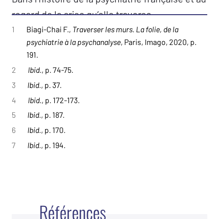
regard de la crise qu’elle traverse
actuellement, le travail de Francesca Biagi-
1
Biagi-Chai F.,
Traverser les murs. La folie, de la
psychiatrie à la psychanalyse
, Paris, Imago, 2020, p.
Chai, orienté par la psychanalyse, est un
191.
exemple remarquable de nouvelles
2
Ibid.
, p. 74-75.
perspectives où le sujet retrouve sa place au
3
Ibid.
, p. 37.
cœur du soin.
4
Ibid.
, p. 172-173.
5
Ibid.
, p. 187.
6
Ibid.
, p. 170.
7
Ibid.
, p. 194.
Références