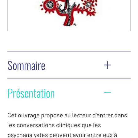
Sommaire
Conversations sur le
parlêtre – Guy Briole
Présentation
Clinique de la conversation –
Carole
Dewambrechies-La Sagna
Cet ouvrage propose au lecteur d’entrer dans
C.S.T. –
Jacques-Alain Miller
les conversations cliniques que les
La psychanalyse, la folie et les expressions
psychanalystes peuvent avoir entre eux à
actuelles du mal-être –
Jean-Daniel Matet