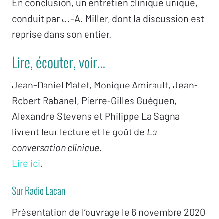
En conclusion, un entretien clinique unique,
Nouveau-nez –
Gil Caroz
conduit par J.-A. Miller, dont la discussion est
Des résonances de la parole –
Isabelle Orrado
reprise dans son entier.
Jacques-Alain Miller et le groupe
Lire, écouter, voir…
d’actualisations cliniques
La cérémonie
Jean-Daniel Matet, Monique Amirault, Jean-
Quelques notes cliniques
Robert Rabanel, Pierre-Gilles Guéguen,
L’entretien avec
Jacques-Alain Miller
Alexandre Stevens et Philippe La Sagna
La discussion
livrent leur lecture et le goût de
La
Le follow-up
conversation clinique
.
Contributions d’après-coup, par
Pierre Naveau,
Lire ici
.
Marie-Hélène Brousse, Dominique Vallet, Serge
Sur Radio Lacan
Cottet, Esthela Solano-Suárez, Marie-Hélène
Blancard
.
Présentation de l’ouvrage le 6 novembre 2020