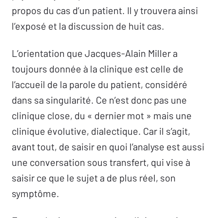
propos du cas d’un patient. Il y trouvera ainsi
Le traitement psychanalytique de la psychose
l’exposé et la discussion de huit cas.
et l’égalité des consistances –
Éric Laurent
L’orientation que Jacques-Alain Miller a
Nouages, inventions, ruptures
toujours donnée à la clinique est celle de
Trauma, destin et responsabilité du sujet
l’accueil de la parole du patient, considéré
La supplétive –
Virginie Leblanc
dans sa singularité. Ce n’est donc pas une
Louis XVII –
Bernard Lecoeur
clinique close, du « dernier mot » mais une
Sur la ligne –
Sonia Chiriaco
clinique évolutive, dialectique. Car il s’agit,
L’historien du détail –
Carolina Koretzky
avant tout, de saisir en quoi l’analyse est aussi
L’orientation de la cure
une conversation sous transfert, qui vise à
L’implication de l’analyste
saisir ce que le sujet a de plus réel, son
« Pauvre Ernest ! » –
Fabian Fajnwaks
symptôme.
L’otage –
Hélène Bonnaud