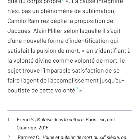
que du corps propre
». La cause intégriste
n’est pas un phénomène de sublimation,
Camilo Ramírez déplie la proposition de
Jacques-Alain Miller selon laquelle il s’agit
d’une nouvelle forme d’indentification qui
satisfait la pulsion de mort, « en s’identifiant à
la volonté divine comme volonté de mort, le
sujet trouve l’imparable satisfaction de se
faire l’agent de l’accomplissement jusqu’au-
7
boutiste de cette volonté
».
1
Freud S.,
Malaise dans la culture
, Paris,
puf
, coll.
Quadrige, 2015.
e
2
Ramírez C.,
Haine et pulsion de mort au
XXI
siècle
,
op.