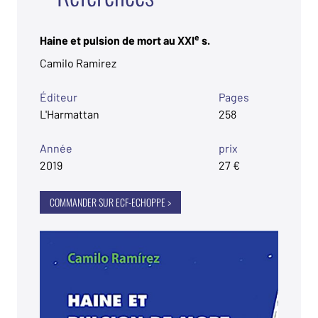
e
Haine et pulsion de mort au XXI
s.
Camilo Ramirez
Éditeur
Pages
L'Harmattan
258
Année
prix
2019
27 €
COMMANDER SUR ECF-ECHOPPE >