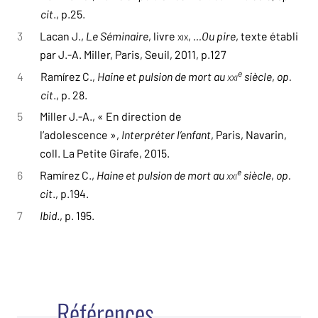
cit
., p.25.
3
Lacan J.,
Le Séminaire
, livre
XIX
,
…Ou pire
, texte établi
par J.-A. Miller, Paris, Seuil, 2011, p.127
e
4
Ramírez C.,
Haine et pulsion de mort au
XXI
siècle
,
op.
cit
., p. 28.
5
Miller J.-A., « En direction de
l’adolescence »,
Interpréter l’enfant
, Paris, Navarin,
coll. La Petite Girafe, 2015.
e
6
Ramírez C.,
Haine et pulsion de mort au
XXI
siècle
,
op.
cit
., p.194.
7
Ibid
., p. 195.
Références