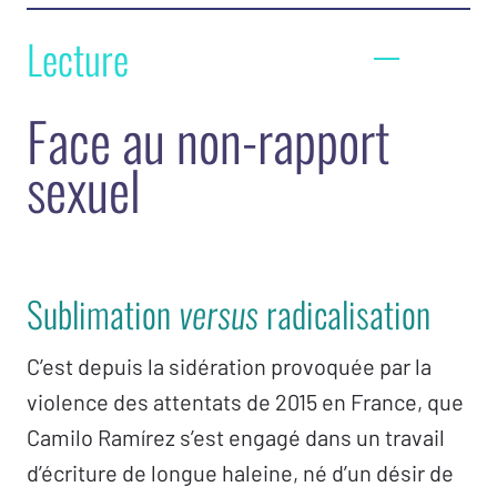
Fascination exercée par le fondamentalisme
Lecture
religieux, regain des replis nationalistes et
identitaires : le retour de ces traits à l’époque
Face au non-rapport
contemporaine fait le lit de nouvelles
sexuel
manifestations violentes de la haine et de la
pulsion de mort. Suivant leurs logiques
singulières, l’une comme l’autre donnent lieu
à des phénomènes d’identification puissants
Sublimation
radicalisation
versus
et ségrégatifs. L’une comme l’autre nous
leurrent en faisant miroiter la restauration
C’est depuis la sidération provoquée par la
d’un monde disparu.
violence des attentats de 2015 en France, que
Camilo Ramírez s’est engagé dans un travail
C’est ce que déplie Camilo Ramirez,
d’écriture de longue haleine, né d’un désir de
psychanalyste, dans cet ouvrage préfacé par