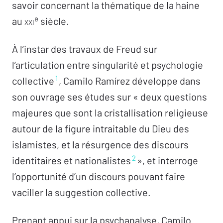
savoir concernant la thématique de la haine
Guy Briole.
e
au
XXI
siècle.
À lire…
À l’instar des travaux de Freud sur
Marc Sugers consacre un article à l’ouvrage
l’articulation entre singularité et psychologie
dans
Lacan Quotidien
n°871 du 02 mars 2021. À
1
collective
, Camilo Ramírez développe dans
lire
ici
.
son ouvrage ses études sur « deux questions
Le 29 mars 2020, Laurent Dumoulin interview
majeures que sont la cristallisation religieuse
Camillo Ramirez sur son livre, à retrouver sur
autour de la figure intraitable du Dieu des
L
‘Hebdo-blog
n°197
.
islamistes, et la résurgence des discours
2
identitaires et nationalistes
», et interroge
l’opportunité d’un discours pouvant faire
vaciller la suggestion collective.
Prenant appui sur la psychanalyse, Camilo