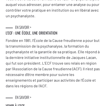
Vanderveken
auquel vous adresser, pour entamer une analyse ou pour
Cas
: « À mille lieues d’imaginer ma famille
contrôler votre pratique en institution ou en libéral avec
comme ça »,
Fanny Laramade
– Commentaire,
un psychanalyste.
Éric Zuliani
EN SAVOIR +
Cas
: Cadeau,
Solenne Daniel
– Commentaire,
L'ECF : UNE
ÉCOLE, UNE ORIENTATION
Bruno Alivon, Angèle Terrier
Fondée en 1981, l’École de la Cause freudienne a pour but
la transmission de la psychanalyse, la formation du
LA FAMILLE ET SA LANGUE
psychanalyste et la garantie de sa pratique. Elle répond à
la dernière initiative institutionnelle de Jacques Lacan,
qui fut son président. L’ECF trouve ses relais en région
Affaires de famille dans l’inconscient
,
par l’Association de la Cause freudienne (ACF). Il n’est pas
Jacques-Alain Miller
nécessaire d’être membre pour suivre les
Fondement du lien entre enfant et parent
enseignements et participer aux activités de l’École et
dans les régions de l’ACF.
Malentendus singuliers de la parenté,
Valeria
Sommer-Dupont
EN SAVOIR +
De la relation parents–enfant,
Yves
VENIR À L’ECF