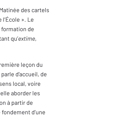
Matinée des cartels
e l’École ». Le
r formation de
ant qu’
extime
,
première leçon du
parle d’accueil, de
 sens local, voire
elle aborder les
on à partir de
le fondement d’une