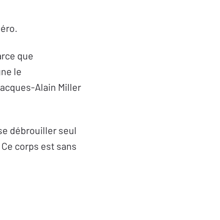
méro.
arce que
gne le
acques-Alain Miller
se débrouiller seul
. Ce corps est sans