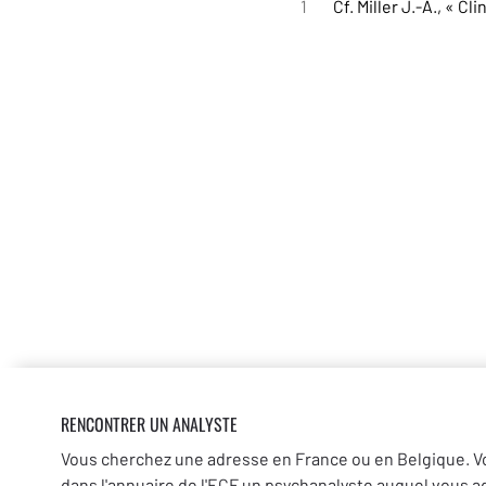
1
Cf. Miller J.-A., « Cl
RENCONTRER UN ANALYSTE
Vous cherchez une adresse en France ou en Belgique. V
dans l'annuaire de l'ECF un psychanalyste auquel vous a