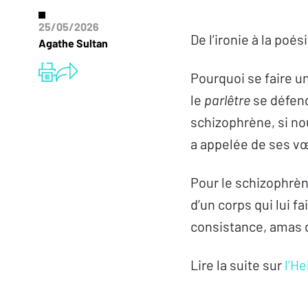
25/05/2026
De l’ironie à la poé
Agathe Sultan
Pourquoi se faire u
le
parlêtre
se défend
schizophrène, si nou
a appelée de ses vœ
Pour le schizophrène
d’un corps qui lui f
consistance, amas 
Lire la suite sur
l’H