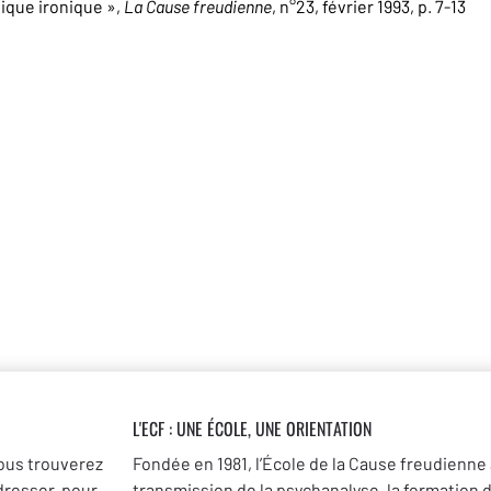
inique ironique »,
La Cause freudienne
, n°23, février 1993, p. 7-13
L'ECF : UNE
ÉCOLE, UNE ORIENTATION
ous trouverez
Fondée en 1981, l’École de la Cause freudienne 
dresser, pour
transmission de la psychanalyse, la formation 