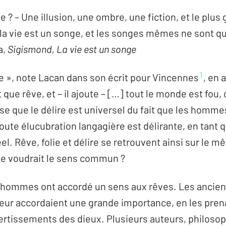
ie ? – Une illusion, une ombre, une fiction, et le plus
 la vie est un songe, et les songes mêmes ne sont q
a,
Sigismond, La vie est un songe
1
ve », note Lacan dans son écrit pour Vincennes
, en 
 que rêve, et – il ajoute – […] tout le monde est fou, 
se que le délire est universel du fait que les hommes 
oute élucubration langagière est délirante, en tant
el. Rêve, folie et délire se retrouvent ainsi sur le mê
le voudrait le sens commun ?
s hommes ont accordé un sens aux rêves. Les ancie
leur accordaient une grande importance, en les pren
ertissements des dieux. Plusieurs auteurs, philoso