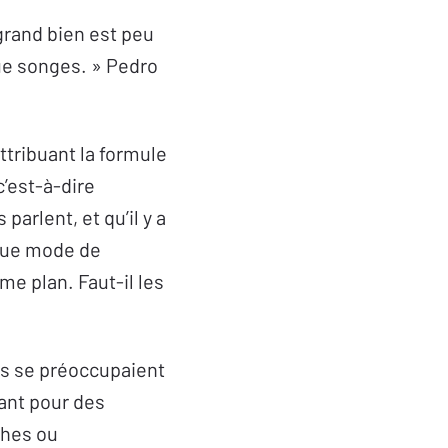
 grand bien est peu
ue songes. » Pedro
attribuant la formule
c’est-à-dire
parlent, et qu’il y a
 que mode de
me plan. Faut-il les
ns se préoccupaient
ant pour des
phes ou