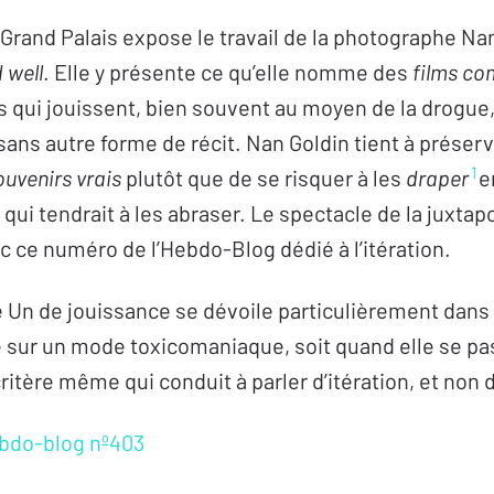
 Grand Palais expose le travail de la photographe Nan
d well
. Elle y présente ce qu’elle nomme des
films co
s qui jouissent, bien souvent au moyen de la drogue
ans autre forme de récit. Nan Goldin tient à préser
1
ouvenirs vrais
plutôt que de se risquer à les
draper
e
on qui tendrait à les abraser. Le spectacle de la juxt
c ce numéro de l’Hebdo-Blog dédié à l’itération.
 Un de jouissance se dévoile particulièrement dans 
e sur un mode toxicomaniaque, soit quand elle se p
 critère même qui conduit à parler d’itération, et non 
ebdo-blog nº403