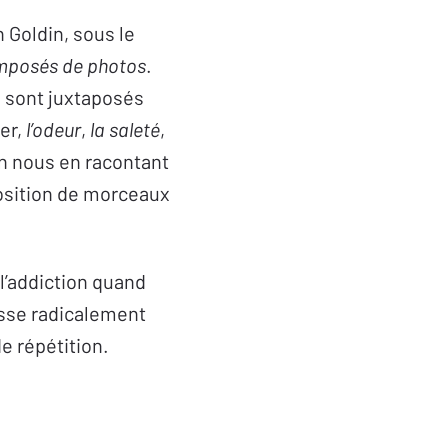
 Goldin, sous le
mposés de photos
.
, sont juxtaposés
ver,
l’odeur
,
la saleté
,
n nous en racontant
aposition de morceaux
l’addiction quand
asse radicalement
de répétition.