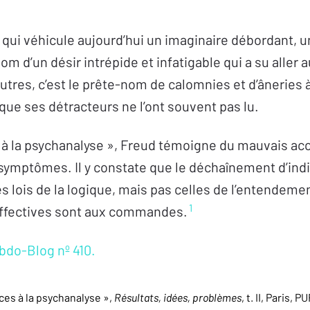
 qui véhicule aujourd’hui un imaginaire débordant, u
nom d’un désir intrépide et infatigable qui a su aller 
’autres, c’est le prête-nom de calomnies et d’âneries 
ue ses détracteurs ne l’ont souvent pas lu.
à la psychanalyse », Freud témoigne du mauvais accu
 symptômes. Il y constate que le déchaînement d’ind
es lois de la logique, mais pas celles de l’entendeme
1
affectives sont aux commandes.
ebdo-Blog nº 410.
ces à la psychanalyse »,
Résultats, idées, problèmes
, t. II, Paris, P