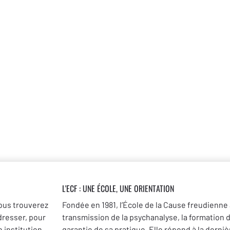
L'ECF : UNE
ÉCOLE, UNE ORIENTATION
ous trouverez
Fondée en 1981, l’École de la Cause freudienne 
dresser, pour
transmission de la psychanalyse, la formation 
 institution
garantie de sa pratique. Elle répond à la dernièr