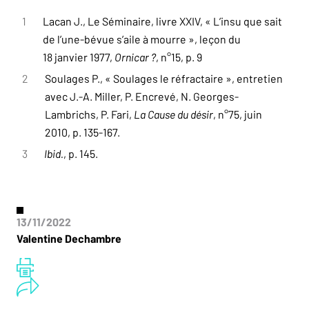
1
Lacan J., Le Séminaire, livre XXIV, « L’insu que sait
de l’une-bévue s’aile à mourre », leçon du
18 janvier 1977,
Ornicar ?
, n°15, p. 9
2
Soulages P., « Soulages le réfractaire », entretien
avec J.-A. Miller, P. Encrevé, N. Georges-
Lambrichs, P. Fari,
La Cause du désir
, n°75, juin
2010, p. 135-167.
3
Ibid.
, p. 145.
13/11/2022
Valentine Dechambre