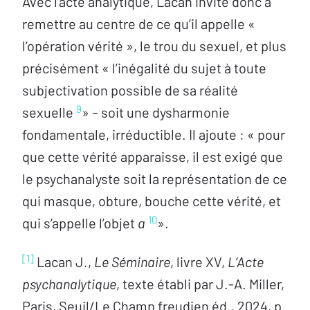
Avec l’acte analytique, Lacan invite donc à
remettre au centre de ce qu’il appelle «
l’opération vérité », le trou du sexuel, et plus
précisément « l’inégalité du sujet à toute
subjectivation possible de sa réalité
9
sexuelle
» – soit une dysharmonie
fondamentale, irréductible. Il ajoute : « pour
que cette vérité apparaisse, il est exigé que
le psychanalyste soit la représentation de ce
qui masque, obture, bouche cette vérité, et
10
qui s’appelle l’objet
a
».
[1]
Lacan J.,
Le Séminaire
, livre XV,
L’Acte
psychanalytique
, texte établi par J.-A. Miller,
Paris, Seuil/Le Champ freudien éd., 2024, p.