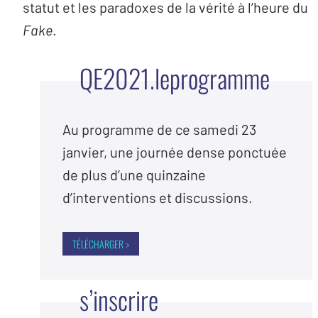
statut et les paradoxes de la vérité à l’heure du
Fake
.
Q
E
2
0
2
1
.
l
e
p
r
o
g
r
a
m
m
e
Au programme de ce samedi 23
janvier, une journée dense ponctuée
de plus d’une quinzaine
d’interventions et discussions.
TÉLÉCHARGER >
s
’
i
n
s
c
r
i
r
e