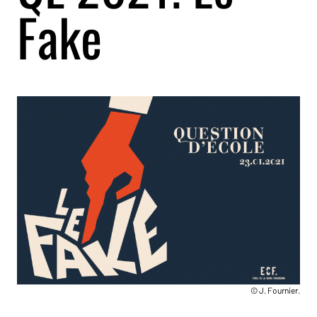
Fake
© J. Fournier.