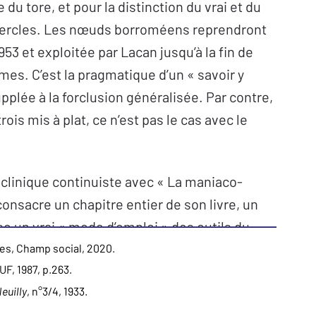
 du tore, et pour la distinction du vrai et du
x cercles. Les nœuds borroméens reprendront
53 et exploitée par Lacan jusqu’à la fin de
es. C’est la pragmatique d’un « savoir y
upplée à la forclusion généralisée. Par contre,
rois mis à plat, ce n’est pas le cas avec le
e clinique continuiste avec « La maniaco-
nsacre un chapitre entier de son livre, un
se un vrai « mode d’emploi » des outils du
mes, Champ social, 2020.
PUF, 1987, p.263.
euilly
, n°3/4, 1933.