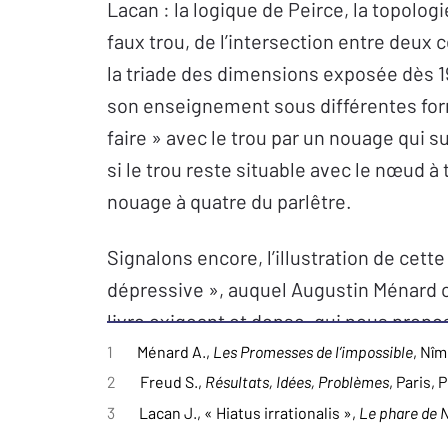
Lacan : la logique de Peirce, la topologie
faux trou, de l’intersection entre deu
la triade des dimensions exposée dès 19
son enseignement sous différentes form
faire » avec le trou par un nouage qui s
si le trou reste situable avec le nœud à t
nouage à quatre du parlêtre.
Signalons encore, l’illustration de cett
dépressive », auquel Augustin Ménard co
livre exigeant et dense, qui nous propo
dernier enseignement de Lacan.
1
Ménard A.,
Les Promesses de l’impossible
, Nî
2
Freud S.,
Résultats, Idées, Problèmes
, Paris, 
3
Lacan J., « Hiatus irrationalis »,
Le phare de N