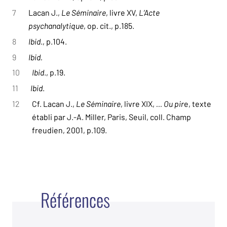
7
Lacan J.,
Le Séminaire
, livre XV,
L’Acte
psychanalytique
, op. cit., p.185.
8
Ibid
., p.104.
9
Ibid.
10
Ibid
., p.19.
11
Ibid
.
12
Cf. Lacan J.,
Le Séminaire
, livre XIX,
… Ou pir
e, texte
établi par J.-A. Miller, Paris, Seuil, coll. Champ
freudien, 2001, p.109.
Références