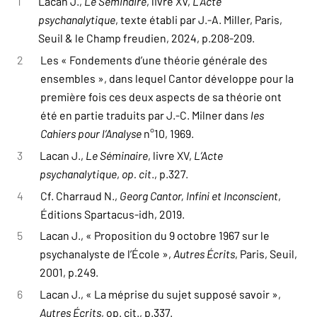
ensemble vide, pur contenant du mathème du
1
Lacan J.,
Le Séminaire
, livre XV,
L’Acte
psychanalytique
, texte établi par J.-A. Miller, Paris,
désir de l’analyste, prêt à accueillir à son tour
Seuil & le Champ freudien, 2024, p.208-209.
la parole d’analysants ?
2
Les « Fondements d’une théorie générale des
ensembles », dans lequel Cantor développe pour la
première fois ces deux aspects de sa théorie ont
été en partie traduits par J.-C. Milner dans
les
Cahiers pour l’Analyse
n°10, 1969.
3
Lacan J.,
Le Séminaire
, livre XV,
L’Acte
psychanalytique
,
op. cit
., p.327.
4
Cf. Charraud N.,
Georg Cantor, Infini et Inconscient
,
Éditions Spartacus-idh, 2019.
5
Lacan J., « Proposition du 9 octobre 1967 sur le
psychanalyste de l’École »,
Autres Écrits
, Paris, Seuil,
2001, p.249.
6
Lacan J., « La méprise du sujet supposé savoir »,
Autres Écrits
, op. cit., p.337.