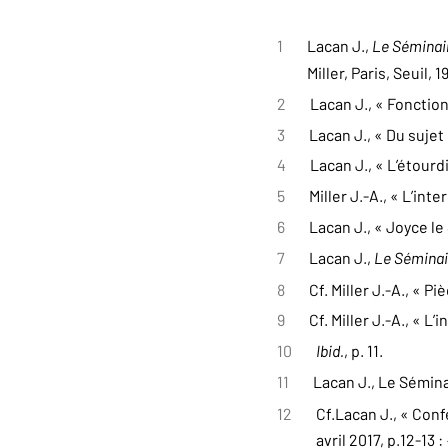
1
Lacan J.,
Le Séminai
Miller, Paris, Seuil, 1
2
Lacan J., « Fonctio
3
Lacan J., « Du sujet
4
Lacan J., « L’étourd
5
Miller J.-A., « L’int
6
Lacan J., « Joyce l
7
Lacan J.,
Le Séminai
8
Cf. Miller J.-A., « 
9
Cf. Miller J.-A., « L’
10
Ibid.
, p. 11.
11
Lacan J., Le Sémina
12
Cf.Lacan J., « Conf
avril 2017, p.12-13