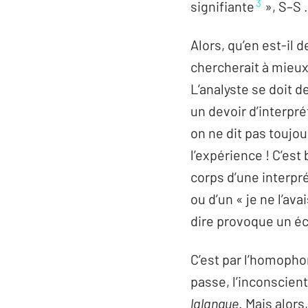
3
signifiante
», S–S 
Alors, qu’en est-il d
chercherait à mieux
L’analyste se doit de
un devoir d’interpré
on ne dit pas toujou
l’expérience ! C’est 
corps d’une interprét
ou d’un « je ne l’av
dire provoque un éca
C’est par l’homopho
passe, l’inconscient
lalangue
. Mais alor