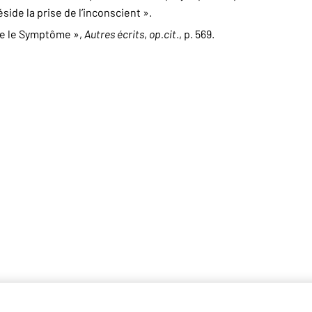
éside la prise de l’inconscient ».
yce le Symptôme »,
Autres écrits
,
op.cit
., p. 569.