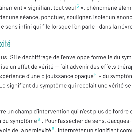
5
nairement « signifiant tout seul
», phénomène éléme
der une séance, ponctuer, souligner, isoler un énon
e sens infini qui file lorsque l’on parle ; dans la név
xité
lus. Si le déchiffrage de l’enveloppe formelle du s
 vise un effet de vérité — fait advenir des effets thé
6
’expérience d’une « jouissance opaque
» du symptôm
 Le signifiant du symptôme qui recelait une vérité se
re un champ d’intervention qui n’est plus de l’ordre 
8
on du symptôme
. Pour l’assécher de sens, Jacques-
9
a voie de la perplexité
. Interpréter un signifiant c