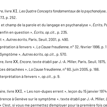
re
, livre
,
Les Quatre Concepts fondamentaux de la psychanalyse
XI
973, p. 252.
n et champ de la parole et du langage en psychanalyse »,
Écrits
, P
 enfin en question »,
Écrits
,
op.cit
., p. 235.
it »,
Autres écrits
, Paris, Seuil, 2001, p. 490.
o
erprétation à l’envers »,
La Cause freudienne
, n
32, février 1996, p. 1
e Symptôme »,
Autres écrits
,
op.cit
., p. 570.
re
, livre
,
Encore
, texte établi par J.-A. Miller, Paris, Seuil, 1975, 
XX
o
Pièces détachées »,
La Cause freudienne
, n
60, juin 2005, p. 166.
interprétation à l’envers »,
op.cit
., p. 9.
ire, livre
, « Les non-dupes errent », leçon du 15 janvier 1974,
XXI
érence à Genève sur le symptôme », texte établi par J.-A. Miller,
 : « C’est, si vous me permettez d’employer pour la première fois 