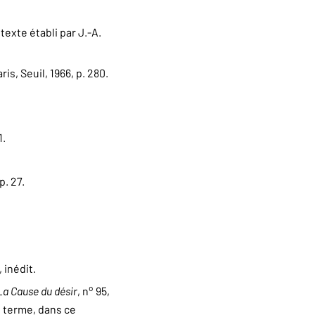
, texte établi par J.-A.
aris, Seuil, 1966, p. 280.
1.
p. 27.
 inédit.
o
La Cause du désir
, n
95,
ce terme, dans ce