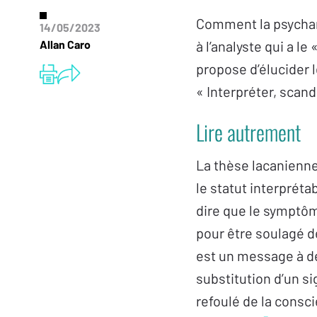
Comment la psychana
14/05/2023
Allan Caro
à l’analyste qui a le
propose d’élucider 
« Interpréter, scand
Lire autrement
La thèse lacanienne
le statut interpréta
dire que le symptôme
pour être soulagé d
est un message à dé
substitution d’un si
refoulé de la consc