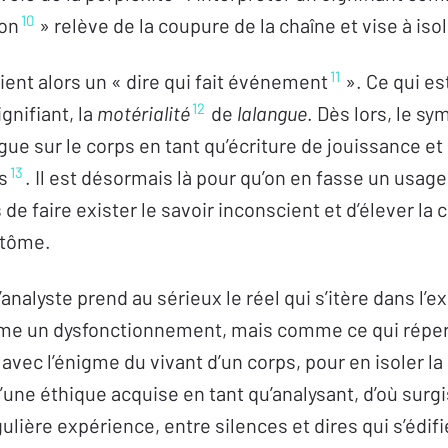
10
ion
» relève de la coupure de la chaîne et vise à isol
11
ient alors un « dire qui fait événement
». Ce qui es
12
nifiant, la
motérialité
de
lalangue
. Dès lors, le s
ngue sur le corps en tant qu’écriture de jouissance et
13
s
. Il est désormais là pour qu’on en fasse un usag
 de faire exister le savoir inconscient et d’élever la 
ptôme.
l’analyste prend au sérieux le réel qui s’itère dans l’
me un dysfonctionnement, mais comme ce qui réper
avec l’énigme du vivant d’un corps, pour en isoler l
 d’une éthique acquise en tant qu’analysant, d’où surgi
gulière expérience, entre silences et dires qui s’édifi