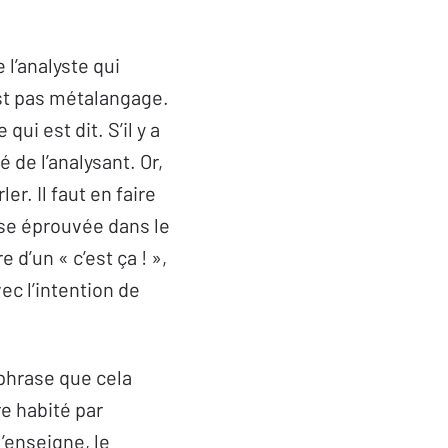
 l’analyste qui
est pas métalangage.
qui est dit. S’il y a
é de l’analysant. Or,
r. Il faut en faire
prise éprouvée dans le
 d’un « c’est ça ! »,
vec l’intention de
 phrase que cela
re habité par
’enseigne, le