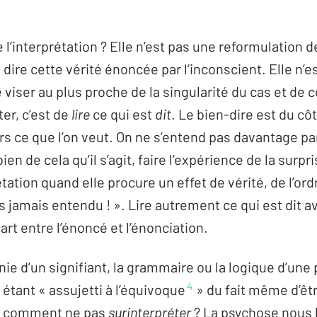
.
e l’interprétation ? Elle n’est pas une reformulation de
 dire cette vérité énoncée par l’inconscient. Elle n’
 viser au plus proche de la singularité du cas et de ce 
ter, c’est de
lire
ce qui est
dit
. Le bien-dire est du côt
rs ce que l’on veut. On ne s’entend pas davantage parle
bien de cela qu’il s’agit, faire l’expérience de la sur
ation quand elle procure un effet de vérité, de l’ordre
ais jamais entendu ! ». Lire autrement ce qui est dit a
rt entre l’énoncé et l’énonciation.
nie d’un signifiant, la grammaire ou la logique d’une
4
 étant « assujetti à l’équivoque
» du fait même d’êt
s, comment ne pas
surinterpréter
? La psychose nous l