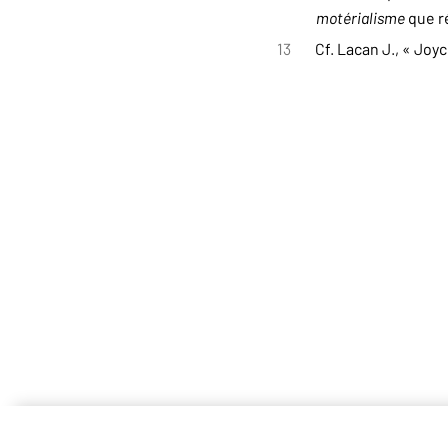
motérialisme
que r
13
Cf. Lacan J., « Jo