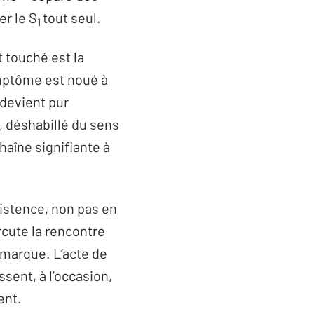
er le S
tout seul.
1
t touché est la
ymptôme est noué à
 devient pur
e, déshabillé du sens
chaîne signifiante à
existence, non pas en
cute la rencontre
a marque. L’acte de
ssent, à l’occasion,
ent.