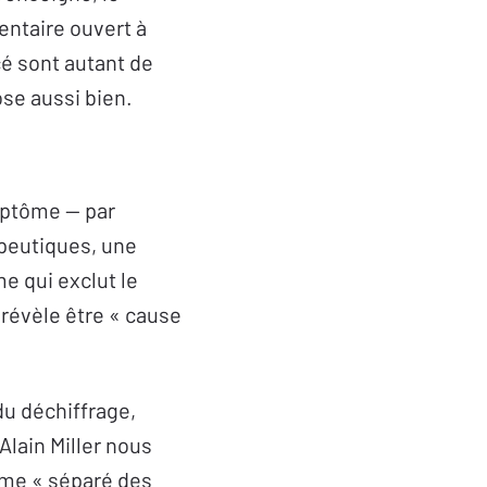
ntaire ouvert à
cé sont autant de
rose aussi bien.
ymptôme — par
rapeutiques, une
e qui exclut le
 révèle être « cause
du déchiffrage,
Alain Miller nous
omme « séparé des