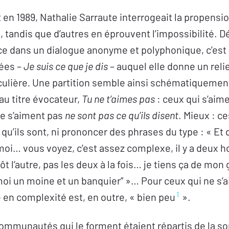
 en 1989, Nathalie Sarraute interrogeait la propensio
tandis que d’autres en éprouvent l’impossibilité. D
nce dans un dialogue anonyme et polyphonique, c’est
ées –
Je suis ce que je dis
– auquel elle donne un reli
culière
.
Une partition semble ainsi schématiquemen
au titre évocateur,
Tu ne t’aimes pas
: ceux qui s’aim
 ne s’aiment pas
ne sont pas ce qu’ils disent
. Mieux : c
 qu’ils sont, ni prononcer des phrases du type : « Et
 moi… vous voyez, c’est assez complexe, il y a deux
tôt l’autre, pas les deux à la fois… je tiens ça de mon 
n moi un moine et un banquier” »… Pour ceux qui ne s’
1
e en complexité est, en outre, « bien peu
».
communautés qui le forment étaient répartis de la so