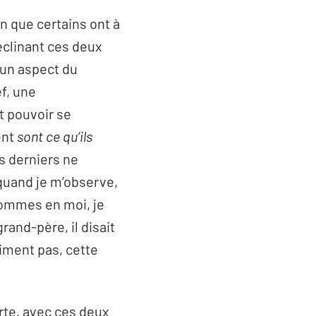
n que certains ont à
éclinant ces deux
 un aspect du
ef, une
t pouvoir se
ent
sont ce qu’ils
es derniers ne
 quand je m’observe,
 hommes en moi, je
grand-père, il disait
aiment pas, cette
rte, avec ces deux