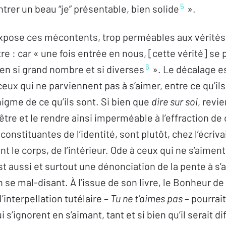
5
trer un beau “je” présentable, bien solide
».
xpose ces mécontents, trop perméables aux vérités 
tre : car « une fois entrée en nous, [cette vérité] se
6
 en si grand nombre et si diverses
». Le décalage es
eux qui ne parviennent pas à s’aimer, entre ce qu’il
igme de ce qu’ils sont. Si bien que
dire sur soi
, revi
n être et le rendre ainsi imperméable à l’effraction de 
 constituantes de l’identité, sont plutôt, chez l’écri
nt le corps, de l’intérieur. Ode à ceux qui ne s’aiment
t aussi et surtout une dénonciation de la pente à s’
 se mal-disant. À l’issue de son livre, le Bonheur de
 l’interpellation tutélaire –
Tu ne t’aimes pas
– pourrait
 s’ignorent en s’aimant, tant et si bien qu’il serait dif