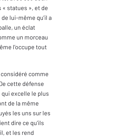
 « statues », et de
 de lui-même qu’il a
alle, un éclat
s comme un morceau
-même l’occupe tout
pas considéré comme
. De cette défense
qui excelle le plus
sont de la même
puyés les uns sur les
nt dire ce qu’ils
l, et les rend