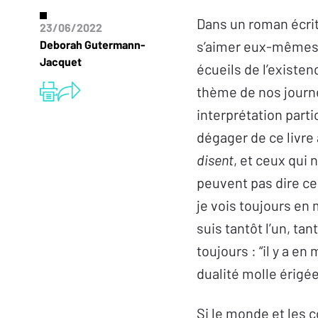
Dans un roman écrit
23/06/2022
Deborah Gutermann-
s’aimer eux-mêmes, 
Jacquet
écueils de l’existe
thème de nos journ
interprétation parti
dégager de ce livre 
disent
, et ceux qui
peuvent pas dire ce
je vois toujours en
suis tantôt l’un, tan
toujours : “il y a e
dualité molle érigé
Si le monde et les 