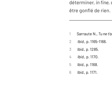
déterminer,
in fine,
être gonflé de rien.
1
Sarraute N.,
Tu ne t’
2
Ibid.,
p. 1165-1166.
3
Ibid.,
p. 1285.
4
Ibid.,
p. 1170.
5
Ibid.,
p. 1168.
6
Ibid.,
p. 1171.