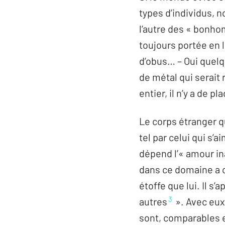
types d’individus, n
l’autre des « bonhom
toujours portée en 
d’obus… – Oui quel
de métal qui serait 
entier, il n’y a de pl
Le corps étranger q
tel par celui qui s’
dépend l’« amour ina
dans ce domaine a c
étoffe que lui. Il s
3
autres
». Avec eux
sont, comparables 