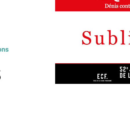
ons
s