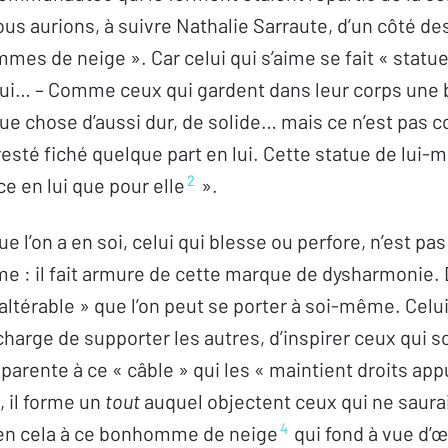
ous aurions, à suivre Nathalie Sarraute, d’un côté des
mes de neige ». Car celui qui s’aime se fait « statue
lui… – Comme ceux qui gardent dans leur corps une b
que chose d’aussi dur, de solide… mais ce n’est pa
resté fiché quelque part en lui. Cette statue de lui
2
ace en lui que pour elle
».
ue l’on a en soi, celui qui blesse ou perfore, n’est 
aime : il fait armure de cette marque de dysharmonie
ltérable » que l’on peut se porter à soi-même. Celui 
harge de supporter les autres, d’inspirer ceux qui 
’apparente à ce « câble » qui les « maintient droits ap
, il forme un
tout
auquel objectent ceux qui ne sauraie
4
en cela à ce bonhomme de neige
qui fond à vue d’œi