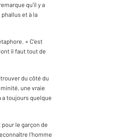
remarque qu’il y a
phallus et à la
étaphore. « C’est
ont il faut tout de
le trouver du côté du
féminité, une vraie
a a toujours quelque
t pour le garçon de
e reconnaître l’homme