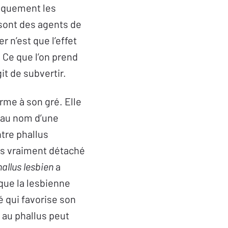
liquement les
sont des agents de
r n’est que l’effet
. Ce que l’on prend
git de subvertir.
orme à son gré. Elle
e au nom d’une
ntre phallus
pas vraiment détaché
allus lesbien
a
 que la lesbienne
té qui favorise son
au phallus peut