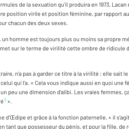
ormules de la sexuation qu’il produira en 1973, Lacan 
e position virile et position féminine, par rapport au 
pour chacun des deux sexes.
ril, un homme est toujours plus ou moins sa propre m
 met sur le terme de virilité cette ombre de ridicule d
re, n’a pas à garder ce titre à la virilité ; elle sait 
s celui qui l’a. « Cela vous indique aussi en quoi une 
s un peu une dimension d’alibi. Les vraies femmes, ç
5
ré
».
e d’Œdipe et grâce à la fonction paternelle, « il s’agi
 en tant que possesseur du pénis, et pour la fille, d