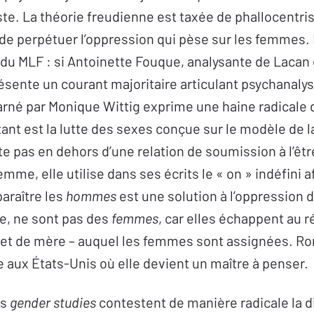
. La théorie freudienne est taxée de phallocentris
e perpétuer l’oppression qui pèse sur les femmes. 
n du MLF : si Antoinette Fouque, analysante de Laca
sente un courant majoritaire articulant psychanalyse
arné par Monique Wittig exprime une haine radicale 
tant est la lutte des sexes conçue sur le modèle de l
te pas en dehors d’une relation de soumission à l’ê
me, elle utilise dans ses écrits le « on » indéfini af
paraître les
hommes
est une solution à l’oppression 
le, ne sont pas des
femmes
, car elles échappent au 
e et de mère – auquel les femmes sont assignées. R
lle aux États-Unis où elle devient un maître à penser.
es
gender studies
contestent de manière radicale la d