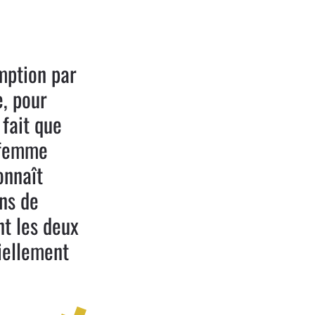
omption par
e, pour
 fait que
a femme
onnaît
ns de
nt les deux
iellement