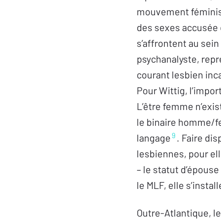
mouvement féministe
des sexes accusée d
s’affrontent au sei
psychanalyste, repré
courant lesbien inc
Pour Wittig, l’impor
L’être femme n’exis
le binaire homme/fem
9
langage
. Faire dis
lesbiennes, pour el
– le statut d’épous
le MLF, elle s’insta
Outre-Atlantique, l