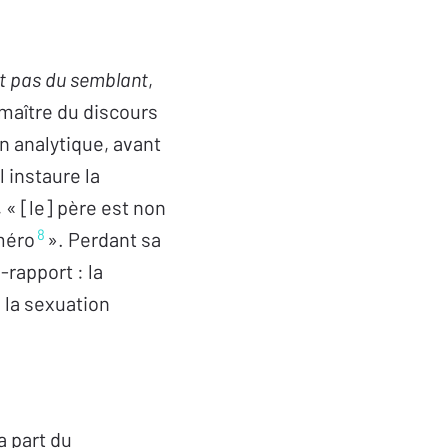
it pas du semblant
,
maître du discours
on analytique, avant
l instaure la
, « [le] père est non
8
méro
». Perdant sa
-rapport : la
 la sexuation
la part du