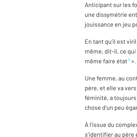
Anticipant sur les f
une dissymétrie entr
jouissance en jeu 
En tant qu’il est vi
même, dit-il, ce qui
4
même faire état
».
Une femme, au contrai
père, et elle va ver
féminité, a toujour
chose d’un peu éga
À l’issue du complex
s’identifier au père