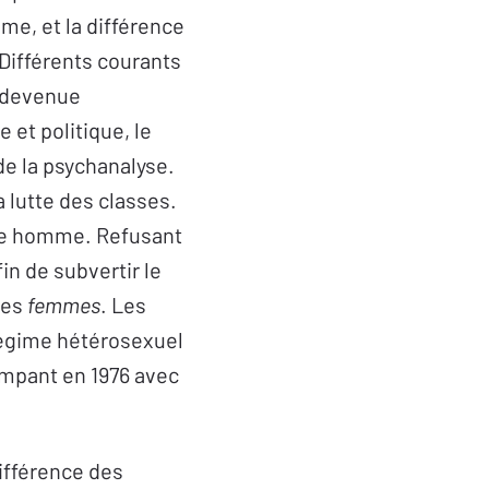
me, et la différence
Différents courants
n devenue
 et politique, le
de la psychanalyse.
a lutte des classes.
tre homme. Refusant
in de subvertir le
des
femmes
. Les
régime hétérosexuel
ompant en 1976 avec
ifférence des