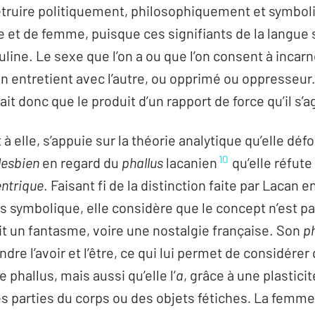
 détruire politiquement, philosophiquement et symbo
et de femme, puisque ces signifiants de la langue 
ine. Le sexe que l’on a ou que l’on consent à incarne
on entretient avec l’autre, ou opprimé ou oppresseur
ait donc que le produit d’un rapport de force qu’il s’a
 à elle, s’appuie sur la théorie analytique qu’elle déf
10
lesbien
en regard du
phallus
lacanien
qu’elle réfut
entrique
. Faisant fi de la distinction faite par Lacan e
us symbolique, elle considère que le concept n’est 
ait un fantasme, voire une nostalgie française. Son
ph
ndre l’avoir et l’être, ce qui lui permet de considérer
e phallus, mais aussi qu’elle l’
a
, grâce à une plastici
 parties du corps ou des objets fétiches
.
La femme 