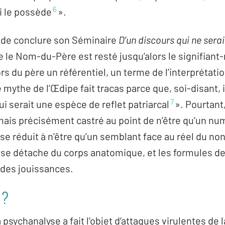
6
ui le possède
».
 de conclure son Séminaire
D’un discours qui ne sera
le Nom-du-Père est resté jusqu’alors le signifiant-
lors du père un référentiel, un terme de l’interprétati
 mythe de l’Œdipe fait tracas parce que, soi-disant, i
7
i serait une espèce de reflet patriarcal
». Pourtant
ais précisément castré au point de n’être qu’un nu
s se réduit à n’être qu’un semblant face au réel du non
 se détache du corps anatomique, et les formules de
é des jouissances.
 ?
a psychanalyse a fait l’objet d’attaques virulentes de 