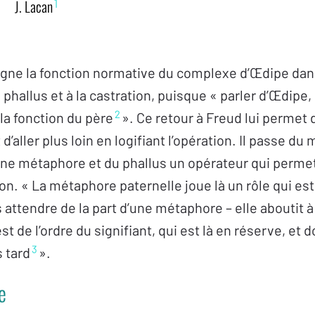
1
J. Lacan
igne la fonction normative du complexe d’Œdipe dans
 phallus et à la castration, puisque « parler d’Œdipe, 
2
a fonction du père
». Ce retour à Freud lui permet 
d’aller plus loin en logifiant l’opération. Il passe du 
une métaphore et du phallus un opérateur qui permet 
ion. « La métaphore paternelle joue là un rôle qui est
ttendre de la part d’une métaphore – elle aboutit à l
t de l’ordre du signifiant, qui est là en réserve, et d
3
 tard
».
e