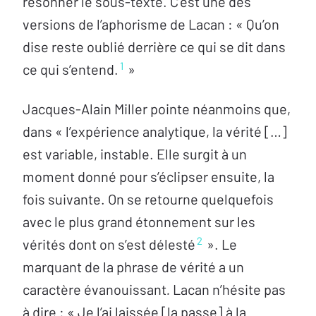
résonner le sous-texte. C’est une des
versions de l’aphorisme de Lacan : « Qu’on
dise reste oublié derrière ce qui se dit dans
1
ce qui s’entend.
»
Jacques‑Alain Miller pointe néanmoins que,
dans « l’expérience analytique, la vérité […]
est variable, instable. Elle surgit à un
moment donné pour s’éclipser ensuite, la
fois suivante. On se retourne quelquefois
avec le plus grand étonnement sur les
2
vérités dont on s’est délesté
». Le
marquant de la phrase de vérité a un
caractère évanouissant
.
Lacan n’hésite pas
à dire : « Je l’ai laissée [la passe] à la