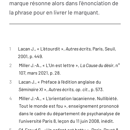
marque résonne alors dans l’énonciation de
la phrase pour en livrer le marquant.
1
Lacan J., « L’étourdit »,
Autres écrits
, Paris, Seuil,
2001, p. 449.
2
Miller J.-A., « L’Un est lettre »,
La Cause du désir
, n°
107, mars 2021, p. 28.
3
Lacan J., « Préface à l’édition anglaise du
Séminaire XI
»,
Autres écrits
,
op. cit
., p. 573.
4
Miller J.-A., « L’orientation lacanienne. Nullibiété.
Tout le monde est fou », enseignement prononcé
dans le cadre du département de psychanalyse de
l’université Paris 8, leçon du 11 juin 2008, inédit.
5
Cf. Freud S., «Un enfant est battu », Paris, Payot &