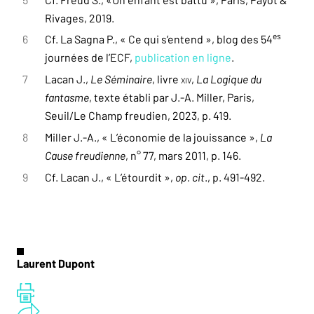
Rivages, 2019.
es
6
Cf. La Sagna P., « Ce qui s’entend », blog des 54
journées de l’ECF,
publication en ligne
.
7
Lacan J.,
Le Séminaire
, livre
xiv
,
La Logique du
fantasme
, texte établi par J.‑A. Miller, Paris,
Seuil/Le Champ freudien, 2023, p. 419.
8
Miller J.‑A., « L’économie de la jouissance »,
La
Cause freudienne
, n° 77, mars 2011, p. 146.
9
Cf. Lacan J., « L’étourdit »,
op. cit
., p. 491-492.
Laurent Dupont