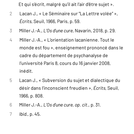
Et qui s’écrit, malgré qu’il ait l’air d’être sujet ».
2
Lacan J., « Le Séminaire sur “La Lettre volée” »,
Écrits
, Seuil, 1966, Paris, p. 59.
3
Miller J.-A.,
L’Os d’une cure
, Navarin, 2018, p. 29.
4
Miller J.-A., « L’orientation lacanienne. Tout le
monde est fou », enseignement prononcé dans le
cadre du département de psychanalyse de
l’université Paris 8, cours du 16 janvier 2008,
inédit.
5
Lacan J., « Subversion du sujet et dialectique du
désir dans l’inconscient freudien »,
Écrits
, Seuil,
1966, p. 808.
6
Miller J.-A.,
L’Os d’une cure, op. cit.,
p. 31.
7
Ibid
., p. 45.