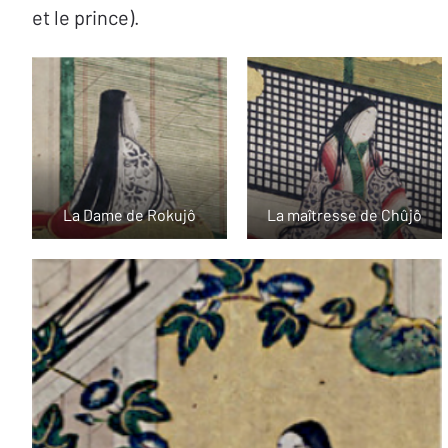
et le prince).
La Dame de Rokujô
La maîtresse de Chûjô