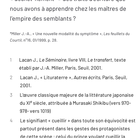
nous avons à apprendre chez les maîtres de
l’empire des semblants ?
*Miller J.-A., « Une nouvelle modalité du symptôme »,
Les feuillets du
Courtil
, n°16, 01/1999, p. 28.
1
Lacan J.,
Le Séminaire
, livre VIII,
Le transfert
, texte
établi par J.-A. Miller, Paris, Seuil, 2001.
2
Lacan J., « Lituraterre »,
Autres écrits
, Paris, Seuil,
2001.
3
L’œuvre classique majeure de la littérature japonaise
e
du XI
siècle, attribuée à Murasaki Shikibu (vers 970-
978- vers 1019)
4
Le signifiant « cueillir » dans toute son équivocité est
partout présent dans les gestes des protagonistes
de cette scène ; celui du prince voulant cueillir la